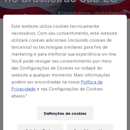
© Fernando Roberto / Red Bull Bragantino
Este website utiliza cookies tecnicamente
Massa Bruta supera o Fortaleza-CE por 2 a
necessários. Com seu consentimento, este website
0 e entra no G8
utilizará cookies adicionais (incluindo cookies de
terceiros) ou tecnologias similares para fins de
marketing e para melhorar sua experiência on-line.
Escrito por Bruno Sousa
Você pode revogar seu consentimento por meio
4 min de leitura
Published on
06.05.2026 · 01:21 UTC
das Configurações de Cookies no rodapé do
website a qualquer momento. Mais informações
podem ser encontradas na nossa
Política de
Privacidade
e nas Configurações de Cookies
Pela 10ª rodada do Brasileirão Sub-20, o Red Bull
abaixo.”
Bragantino venceu o Fortaleza-CE nesta terça-feira
(5), em partida disputada no Centro de
Definições de cookies
Performance e Desenvolvimento (CPD), em Atibaia-
SP, por 2 a 0. Os gols foram marcados por Léo Bahia