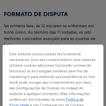
FORMATO DE DISPUTA
Na primeira fase, as 12 equipes se enfrentam em
turno único. Ao término das 11 rodadas, os oito
melhores colocados avançam para as quartas de
final.
Este website utiliza cookies tecnicamente
As quartas de final e as semifinais serão disputadas
necessários. Com seu consentimento, este website
em jogos de ida e volta. Já a decisão acontecerá em
utilizará cookies adicionais (incluindo cookies de
partida única, com mando da equipe de melhor
terceiros) ou tecnologias similares para fins de
campanha.
marketing e para melhorar sua experiência on-line.
Você pode revogar seu consentimento por meio
Em caso de empate no placar agregado das fases
das Configurações de Cookies no rodapé do
eliminatórias ou na final, a vaga e o título serão
website a qualquer momento. Mais informações
definidos em disputa por pênaltis.
podem ser encontradas na nossa
Política de
Privacidade
e nas Configurações de Cookies