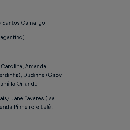
dos Santos Camargo
ragantino)
a Carolina, Amanda
skerdinha), Dudinha (Gaby
 Camilla Orlando
ís), Jane Tavares (Isa
renda Pinheiro e Lelê.