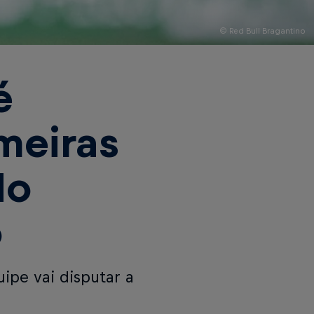
© Red Bull Bragantino
é
meiras
do
o
ipe vai disputar a