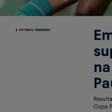
Em
FUTEBOL FEMININO
su
na
Pa
Result
Copa P