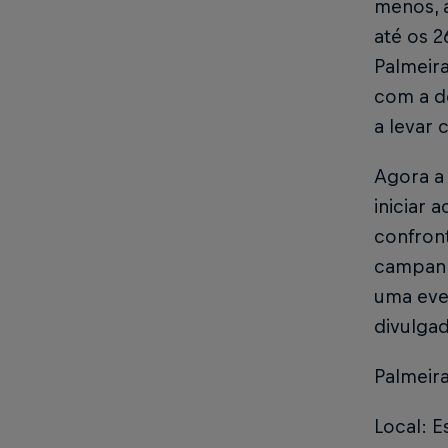
menos, 
até os 2
Palmeira
com a d
a levar 
Agora a 
iniciar 
confront
campanha
uma eve
divulga
Palmeira
Local: E