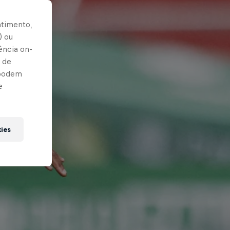
ntimento,
) ou
ência on-
 de
 podem
e
kies