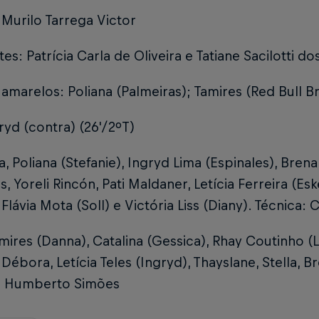
 Murilo Tarrega Victor
tes: Patrícia Carla de Oliveira e Tatiane Sacilotti 
amarelos: Poliana (Palmeiras); Tamires (Red Bull B
ryd (contra) (26'/2ºT)
, Poliana (Stefanie), Ingryd Lima (Espinales), Bren
s, Yoreli Rincón, Pati Maldaner, Letícia Ferreira (E
 Flávia Mota (Soll) e Victória Liss (Diany). Técnica:
amires (Danna), Catalina (Gessica), Rhay Coutinho (La
 Débora, Letícia Teles (Ingryd), Thayslane, Stella, B
: Humberto Simões