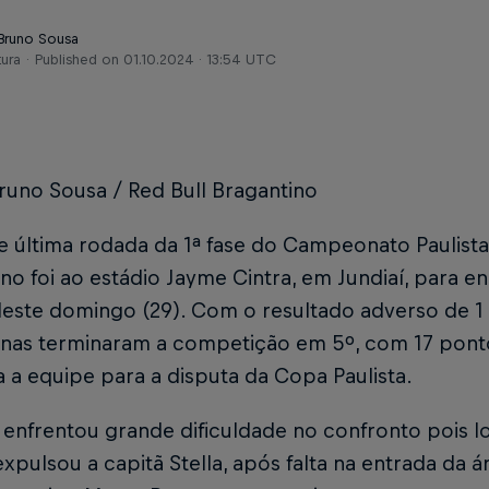
 Bruno Sousa
tura
Published on
01.10.2024 · 13:54 UTC
runo Sousa / Red Bull Bragantino
 e última rodada da 1ª fase do Campeonato Paulista
no foi ao estádio Jayme Cintra, em Jundiaí, para en
ste domingo (29). Com o resultado adverso de 1 a
inas terminaram a competição em 5º, com 17 pont
ca a equipe para a disputa da Copa Paulista.
enfrentou grande dificuldade no confronto pois l
expulsou a capitã Stella, após falta na entrada d