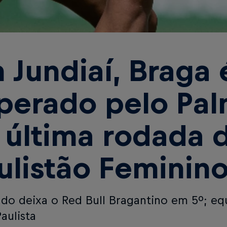
 Jundiaí, Braga 
perado pelo Pal
 última rodada 
ulistão Feminin
ado deixa o Red Bull Bragantino em 5º; equ
aulista