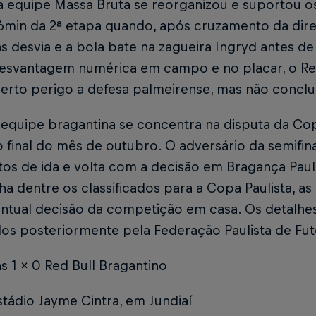
a equipe Massa Bruta se reorganizou e suportou os
6min da 2ª etapa quando, após cruzamento da direi
s desvia e a bola bate na zagueira Ingryd antes d
esvantagem numérica em campo e no placar, o Re
certo perigo a defesa palmeirense, mas não conclu
equipe bragantina se concentra na disputa da Copa
ao final do mês de outubro. O adversário da semifin
os de ida e volta com a decisão em Bragança Pauli
 dentre os classificados para a Copa Paulista, a
ntual decisão da competição em casa. Os detalhes
dos posteriormente pela Federação Paulista de Fut
s 1 x 0 Red Bull Bragantino
stádio Jayme Cintra, em Jundiaí