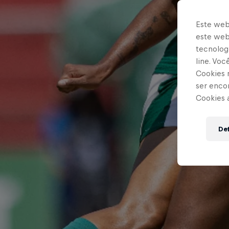
Este web
este webs
tecnologi
line. Vo
Cookies 
ser enco
Cookies 
Def