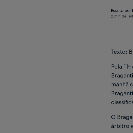
Escrito por
2 min de lei
Texto: B
Pela 11ª
Braganti
manhã de
Bragant
classifi
O Braga 
árbitro 