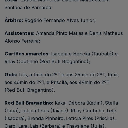
Santana de Parnaíba
Árbitro:
Rogério Fernando Alves Junior;
Assistentes:
Amanda Pinto Matias e Denis Matheus
Afonso Ferreira;
Cartões amarelos:
Isabela e Hericka (Taubaté) e
Rhay Coutinho (Red Bull Bragantino);
Gols:
Lais, a 1min do 2ºT e aos 25min do 2ºT, Julia,
aos 46min do 2ºT, e Priscila, aos 49min do 2ºT
(Red Bull Bragantino).
Red Bull Bragantino:
Keka; Débora (Ketlin), Stella
(Taba), Leticia Teles (Taiane), Rhay Coutinho, Lelê
(Isadora), Brenda Pinheiro, Letícia Pires (Priscila),
Carol Lara, Lais (Barbara) e Thayslane (Julia).