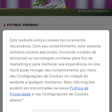
© Red Bull Bragantino
FUTEBOL FEMININO
Red Bull Bragantino
Este website utiliza cookies tecnicamente
volta a vencer o
necessários. Com seu consentimento, este website
utilizará cookies adicionais (incluindo cookies de
Taubaté e avança à
terceiros) ou tecnologias similares para fins de
marketing e para melhorar sua experiência on-line.
final da Copa Paulista
Você pode revogar seu consentimento por meio
Feminina 2023
das Configurações de Cookies no rodapé do
website a qualquer momento. Mais informações
podem ser encontradas na nossa
Política de
Privacidade
e nas Configurações de Cookies
Escrito por Rafael Pereira
abaixo.”
3 min de leitura
Published on
23.10.2023 · 18:52 UTC