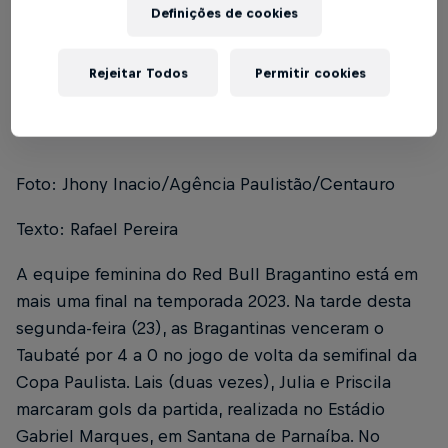
Definições de cookies
Índice
Rejeitar Todos
Permitir cookies
FICHA TÉCNICA
1
Foto: Jhony Inacio/Agência Paulistão/Centauro
Texto: Rafael Pereira
A equipe feminina do Red Bull Bragantino está em
mais uma final na temporada 2023. Na tarde desta
segunda-feira (23), as Bragantinas venceram o
Taubaté por 4 a 0 no jogo de volta da semifinal da
Copa Paulista. Lais (duas vezes), Julia e Priscila
marcaram gols da partida, realizada no Estádio
Gabriel Marques, em Santana de Parnaíba. No