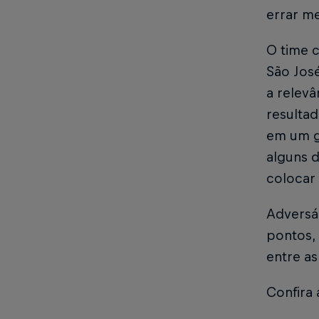
errar me
O time c
São Jos
a relevâ
resultad
em um gr
alguns 
colocar 
Adversár
pontos, 
entre as
Confira 