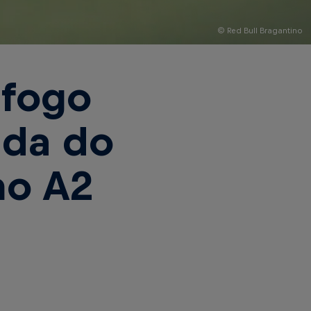
© Red Bull Bragantino
afogo
ada do
no A2