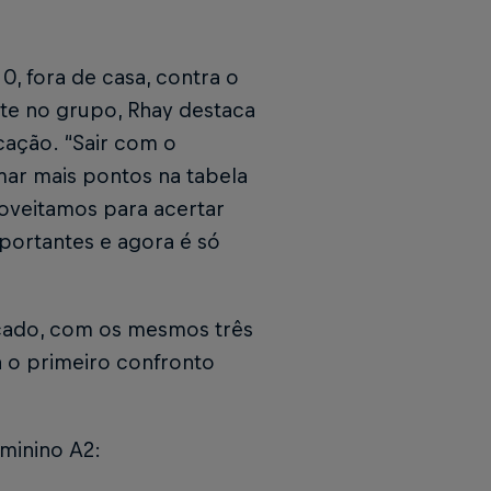
, fora de casa, contra o
te no grupo, Rhay destaca
icação. “Sair com o
mar mais pontos na tabela
roveitamos para acertar
portantes e agora é só
locado, com os mesmos três
á o primeiro confronto
eminino A2: