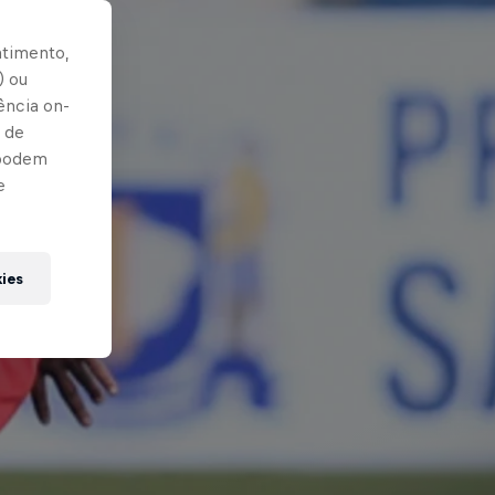
ntimento,
) ou
ência on-
 de
 podem
e
kies