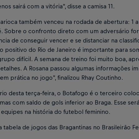
nos sairá com a vitória”, disse a camisa 11.
arioca também venceu na rodada de abertura: 1 a 0
é. Sobre o confronto direto com um adversário for
ncia de conseguir vencer e se distanciar na classif
o positivo do Rio de Janeiro é importante para so
upo difícil. A semana de treino foi muito boa, ap
detalhes. A Rosana passou algumas informações im
em prática no jogo”, finalizou Rhay Coutinho.
io desta terça-feira, o Botafogo é o terceiro co
mas com saldo de gols inferior ao Braga. Esse ser
 equipes na história do futebol feminino.
a tabela de jogos das Bragantinas no Brasileirão F