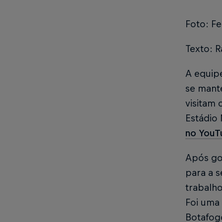
Foto: F
Texto: R
A equip
se mant
visitam 
Estádio 
no YouT
Após gol
para a 
trabalh
Foi uma
Botafog