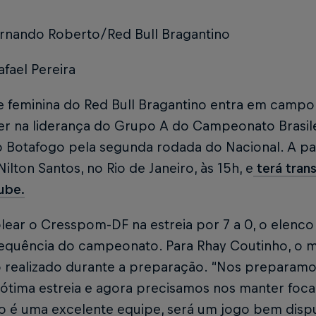
ernando Roberto/Red Bull Bragantino
afael Pereira
e feminina do Red Bull Bragantino entra em campo
er na liderança do Grupo A do Campeonato Brasile
o Botafogo pela segunda rodada do Nacional. A par
Nilton Santos, no Rio de Janeiro, às 15h, e
terá tran
ube.
ear o Cresspom-DF na estreia por 7 a 0, o elenco 
sequência do campeonato. Para Rhay Coutinho, o
o realizado durante a preparação. “Nos preparam
 ótima estreia e agora precisamos nos manter foc
o é uma excelente equipe, será um jogo bem disp