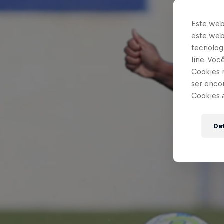
Este web
este webs
tecnologi
line. Vo
Cookies 
ser enco
Cookies 
Def