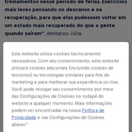
treinamentos nesse período de férias. Exercícios
mais leves pensando no descanso e na
recuperação, para que elas pudessem voltar em
um estado mais recuperado do que a gente
quando saíram”
, destacou Júlia.
Esse acompanhamento, segundo a fisiologista, foi
Este website utiliza cookies tecnicamente
voltado ao
fortalecimento
e a
resistência
, através
necessários. Com seu consentimento, este website
de treinos na academia e corridas. Após o retorno,
utilizará cookies adicionais (incluindo cookies de
as jogadoras passaram por avaliações com o intuito
terceiros) ou tecnologias similares para fins de
de entender se aconteceram perdas no rendimento
marketing e para melhorar sua experiência on-line.
físico durante esse período.
Você pode revogar seu consentimento por meio
das Configurações de Cookies no rodapé do
website a qualquer momento. Mais informações
podem ser encontradas na nossa
Política de
Privacidade
e nas Configurações de Cookies
Em relação a evolução da preparação das atletas
abaixo.”
para o primeiro compromisso após o recesso, que