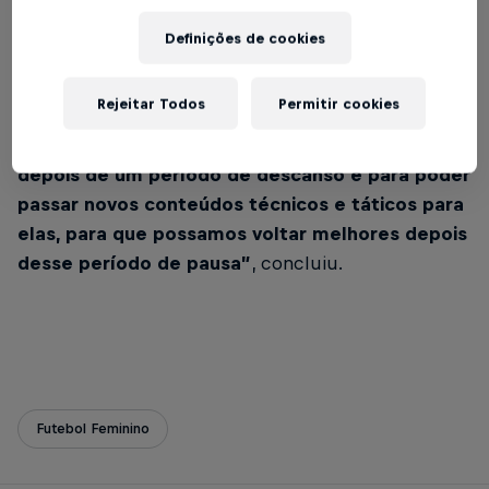
será
fora de casa e diante do Mirassol, em 16 de
julho, pela 4ª rodada do Paulista F
, a fisiologista
Definições de cookies
ressaltou um dos pontos positivos desse período
sem jogos:
Rejeitar Todos
Permitir cookies
“Utilizamos esse período para recondicioná-las
depois de um período de descanso e para poder
passar novos conteúdos técnicos e táticos para
elas, para que possamos voltar melhores depois
desse período de pausa”
, concluiu.
Futebol Feminino