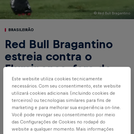
© Red Bull Bragantino
BRASILEIRÃO
Red Bull Bragantino
estreia contra o
Fluminense, fora de
casa, no Brasileirão
Este website utiliza cookies tecnicamente
necessários. Com seu consentimento, este website
2024
utilizará cookies adicionais (incluindo cookies de
terceiros) ou tecnologias similares para fins de
marketing e para melhorar sua experiência on-line.
Você pode revogar seu consentimento por meio
Escrito por Red Bull Bragantino
das Configurações de Cookies no rodapé do
3 min de leitura
Published on
01.03.2024 · 13:07 UTC
website a qualquer momento. Mais informações