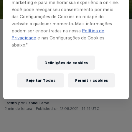
marketing e para melhorar sua experiência on-line.
Você pode revogar seu consentimento por meio
© Red Bull Bragantino
das Configurações de Cookies no rodapé do
website a qualquer momento. Mais informações
FUTEBOL MASCULINO
podem ser encontradas na nossa
Política de
Privacidade
e nas Configurações de Cookies
Red Bull Bragantino
abaixo.”
estreia na segunda
Definições de cookies
fase do Brasileiro de
Aspirantes no dia 19
Rejeitar Todos
Permitir cookies
Escrito por Gabriel Leme
2 min de leitura
Published on
12.08.2021 · 14:31 UTC