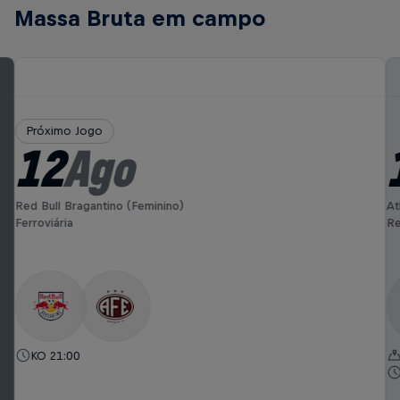
Massa Bruta em campo
Próximo Jogo
12
Ago
Red Bull Bragantino (Feminino)
At
Ferroviária
Re
KO 21:00