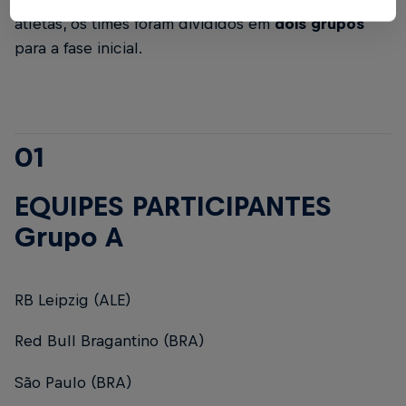
atletas, os times foram divididos em
dois grupos
para a fase inicial.
01
EQUIPES PARTICIPANTES
Grupo A
RB Leipzig (ALE)
Red Bull Bragantino (BRA)
São Paulo (BRA)