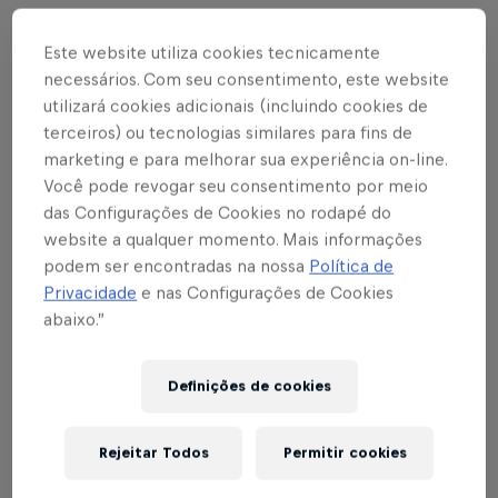
Escrito por Cárila Covas
Este website utiliza cookies tecnicamente
3 min de leitura
Published on
12.02.2025 · 16:30 UTC
necessários. Com seu consentimento, este website
utilizará cookies adicionais (incluindo cookies de
terceiros) ou tecnologias similares para fins de
marketing e para melhorar sua experiência on-line.
Você pode revogar seu consentimento por meio
das Configurações de Cookies no rodapé do
Texto: Cárila Covas
website a qualquer momento. Mais informações
O Red Bull Bragantino apresenta a
Bull's Cup
,
podem ser encontradas na nossa
Política de
Privacidade
e nas Configurações de Cookies
torneio que promete revelar os talentos Sub-16 que
abaixo.”
brilharão no futuro do futebol. A primeira edição
acontecerá de
20 a 23 de fevereiro
, no
Centro de
Performance e Desenvolvimento (CPD), em
Definições de cookies
Atibaia
, reunindo
10 equipes
em quatro dias de
competição.
Rejeitar Todos
Permitir cookies
Com o objetivo de elevar o nível técnico dos