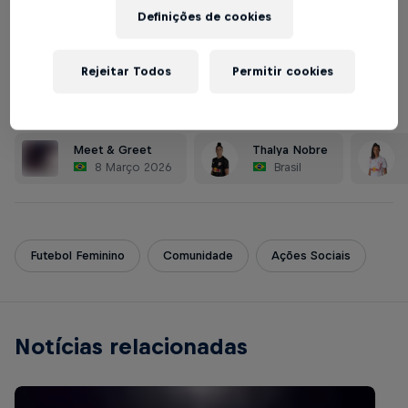
Definições de cookies
Compartilhe
Rejeitar Todos
Permitir cookies
Parte desta história
Meet & Greet
Thalya Nobre
8 Março 2026
Brasil
Futebol Feminino
Comunidade
Ações Sociais
Notícias relacionadas