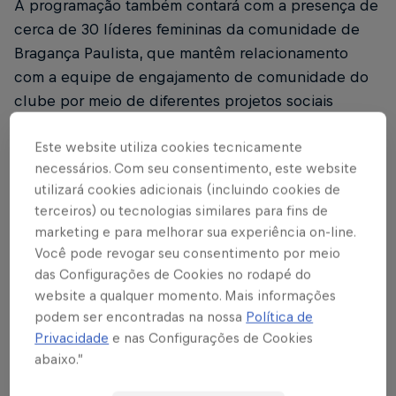
A programação também contará com a presença de
cerca de 30 líderes femininas da comunidade de
Bragança Paulista, que mantêm relacionamento
com a equipe de engajamento de comunidade do
clube por meio de diferentes projetos sociais
desenvolvidos na cidade.
Este website utiliza cookies tecnicamente
Além disso, o encontro terá uma exposição de
necessários. Com seu consentimento, este website
artesanato local, valorizando a criatividade, o
utilizará cookies adicionais (incluindo cookies de
terceiros) ou tecnologias similares para fins de
empreendedorismo e o protagonismo das mulheres
marketing e para melhorar sua experiência on-line.
da região.
Você pode revogar seu consentimento por meio
das Configurações de Cookies no rodapé do
Aberto ao público, o evento será um momento de
website a qualquer momento. Mais informações
celebração, troca de experiências e
podem ser encontradas na nossa
Política de
reconhecimento da força feminina dentro e fora do
Privacidade
e nas Configurações de Cookies
esporte.
abaixo.”