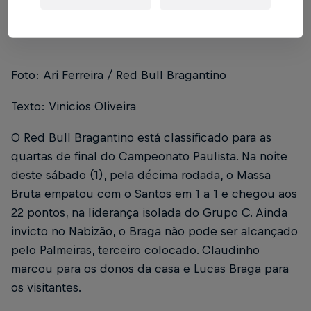
Foto: Ari Ferreira / Red Bull Bragantino
Texto: Vinicios Oliveira
O Red Bull Bragantino está classificado para as
quartas de final do Campeonato Paulista. Na noite
deste sábado (1), pela décima rodada, o Massa
Bruta empatou com o Santos em 1 a 1 e chegou aos
22 pontos, na liderança isolada do Grupo C. Ainda
invicto no Nabizão, o Braga não pode ser alcançado
pelo Palmeiras, terceiro colocado. Claudinho
marcou para os donos da casa e Lucas Braga para
os visitantes.