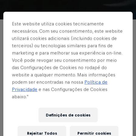
© Red Bull Bragantino
Este website utiliza cookies tecnicamente
PAULISTÃO
necessários. Com seu consentimento, este website
utilizará cookies adicionais (incluindo cookies de
No Nabizão, Red Bull
terceiros) ou tecnologias similares para fins de
marketing e para melhorar sua experiência on-line.
Bragantino empata
Você pode revogar seu consentimento por meio
com Santos e garante
das Configurações de Cookies no rodapé do
website a qualquer momento. Mais informações
vaga nas quartas do
podem ser encontradas na nossa
Política de
Privacidade
e nas Configurações de Cookies
Paulista
abaixo.”
Definições de cookies
Escrito por Vinicios Oliveira
3 min de leitura
Published on
01.05.2021 · 20:01 UTC
Rejeitar Todos
Permitir cookies