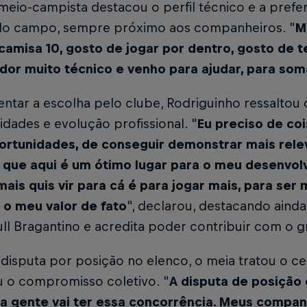
eio-campista destacou o perfil técnico e a prefe
do campo, sempre próximo aos companheiros. "
M
camisa 10, gosto de jogar por dentro, gosto de 
dor muito técnico e venho para ajudar, para so
ntar a escolha pelo clube, Rodriguinho ressaltou
dades e evolução profissional. "
Eu preciso de coi
ortunidades, de conseguir demonstrar mais rel
 que aqui é um ótimo lugar para o meu desenvol
ais quis vir para cá é para jogar mais, para ser
 o meu valor de fato
", declarou, destacando ai
ll Bragantino e acredita poder contribuir com o 
disputa por posição no elenco, o meia tratou o c
u o compromisso coletivo. "
A disputa de posição 
 a gente vai ter essa concorrência. Meus compan