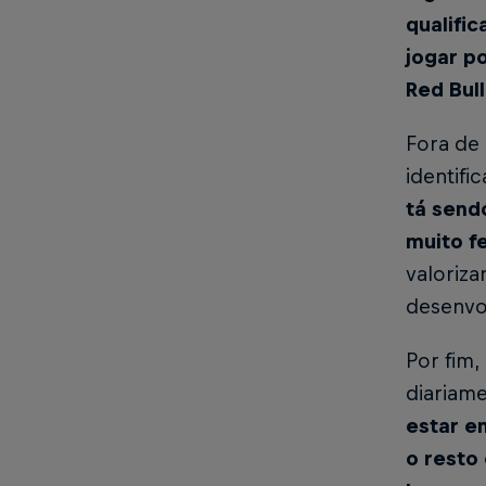
qualifi
jogar po
Red Bul
Fora de 
identifi
tá send
muito f
valoriz
desenvol
Por fim,
diariame
estar e
o resto