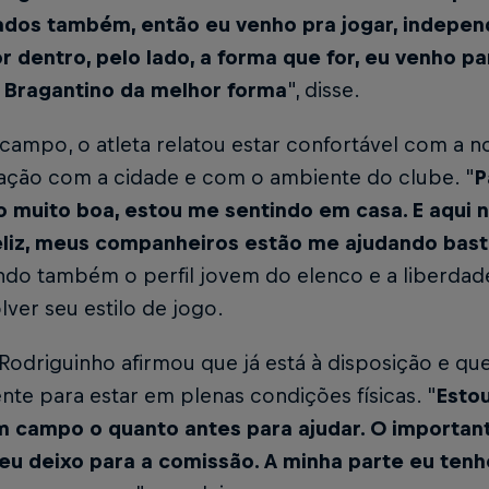
cados também, então eu venho pra jogar, indepe
r dentro, pelo lado, a forma que for, eu venho pa
l Bragantino da melhor forma
", disse.
campo, o atleta relatou estar confortável com a n
cação com a cidade e com o ambiente do clube. "
P
o muito boa, estou me sentindo em casa. E aqui
eliz, meus companheiros estão me ajudando bas
ando também o perfil jovem do elenco e a liberdad
ver seu estilo de jogo.
 Rodriguinho afirmou que já está à disposição e q
nte para estar em plenas condições físicas. "
Esto
m campo o quanto antes para ajudar. O important
 eu deixo para a comissão. A minha parte eu tenh