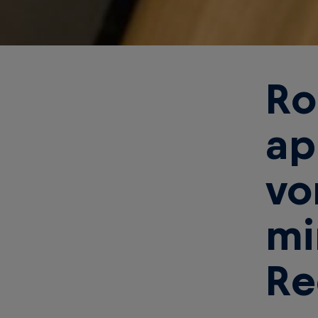
Ro
ap
vo
mi
Re