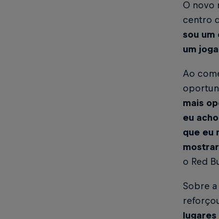
O novo m
centro 
sou um 
um joga
Ao come
oportuni
mais op
eu acho
que eu m
mostrar
o Red Bu
Sobre a 
reforço
lugares