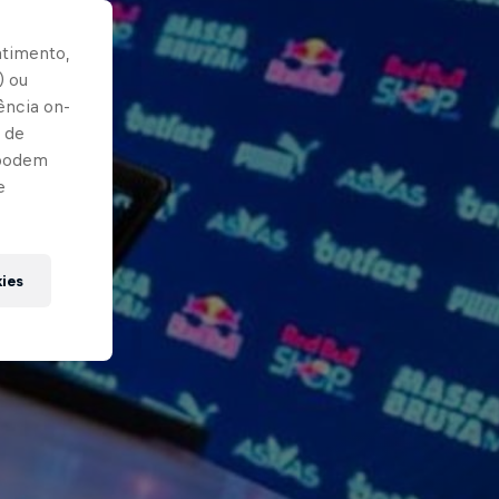
ntimento,
) ou
ência on-
 de
 podem
e
kies