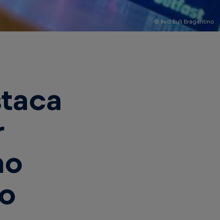
© Red Bull Bragantino
staca
r
no
no