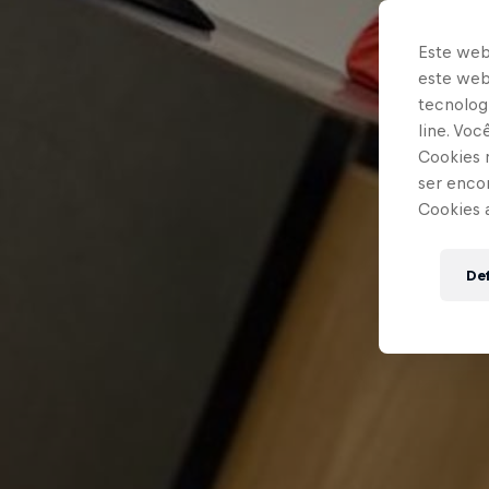
Este web
este webs
tecnologi
line. Vo
Cookies 
ser enco
Cookies 
Def