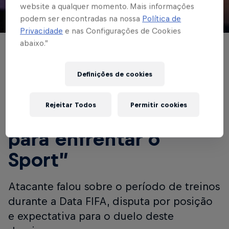
website a qualquer momento. Mais informações
podem ser encontradas na nossa
Política de
© Red Bull Bragantino
Privacidade
e nas Configurações de Cookies
abaixo.”
Lucas Barbosa
destaca ajustes de
Definições de cookies
Seabra e afirma
Rejeitar Todos
Permitir cookies
“estamos preparados
para enfrentar o
Sport”
Atacante falou sobre o período de treinos
durante a Data FIFA, disputa por posição
e expectativa para o duelo deste