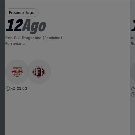
Próximo Jogo
12
Ago
Red Bull Bragantino (Feminino)
At
Ferroviária
Re
KO 21:00