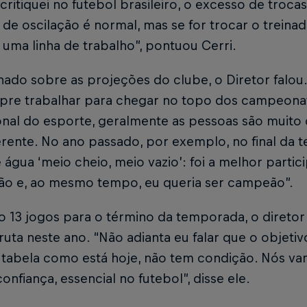
ritiquei no futebol brasileiro, o excesso de troca
de oscilação é normal, mas se for trocar o trein
uma linha de trabalho”, pontuou Cerri.
nado sobre as projeções do clube, o Diretor falo
pre trabalhar para chegar no topo dos campeonat
onal do esporte, geralmente as pessoas são muito
erente. No ano passado, por exemplo, no final da
água ‘meio cheio, meio vazio’: foi a melhor parti
irão e, ao mesmo tempo, eu queria ser campeão”.
 13 jogos para o término da temporada, o diretor p
uta neste ano. “Não adianta eu falar que o objetiv
 tabela como está hoje, não tem condição. Nós va
onfiança, essencial no futebol”, disse ele.