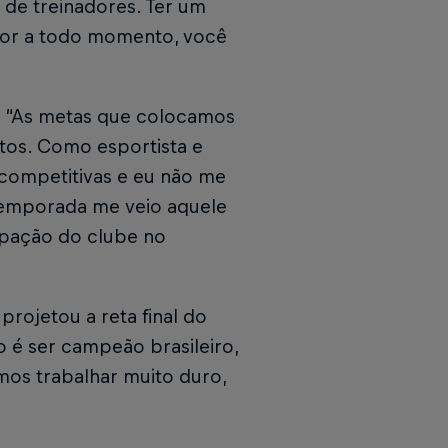
s de treinadores. Ter um
ador a todo momento, você
u. “As metas que colocamos
os. Como esportista e
 competitivas e eu não me
 temporada me veio aquele
cipação do clube no
rojetou a reta final do
o é ser campeão brasileiro,
mos trabalhar muito duro,