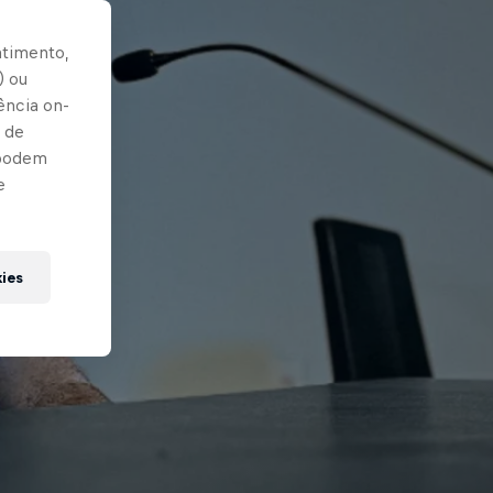
ntimento,
) ou
ência on-
 de
 podem
e
kies