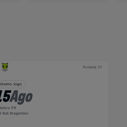
Rodada 23
róximo Jogo
15
Ago
letico PR
 Bull Bragantino