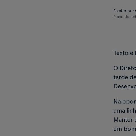
Escrito por 
2 min de lei
Texto e 
O Direto
tarde de
Desenvo
Na oport
uma linh
Manter u
um bom 