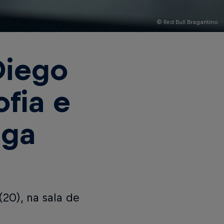
© Red Bull Bragantino
Diego
ofia e
aga
(20), na sala de