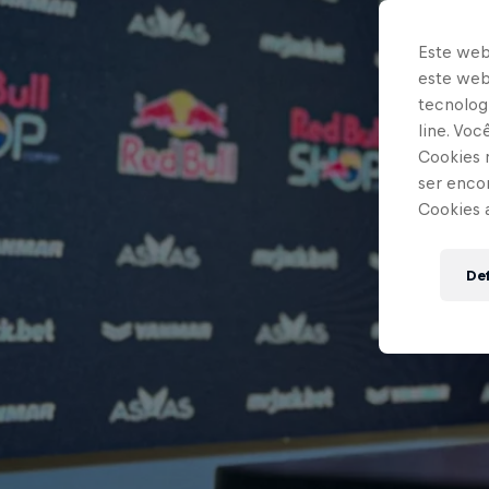
Este web
este webs
tecnologi
line. Vo
Cookies 
ser enco
Cookies 
Def