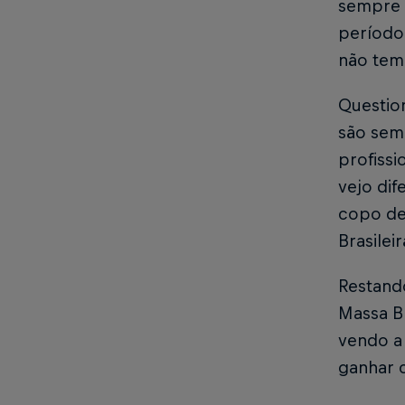
sempre c
período 
não tem 
Questio
são sem
profissi
vejo dif
copo de 
Brasile
Restando
Massa Br
vendo a
ganhar c