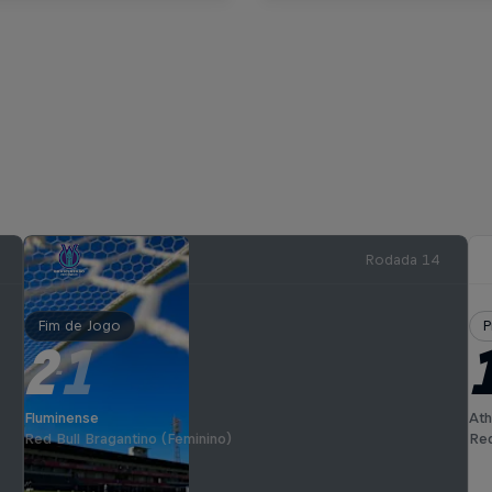
Rodada 14
Fim de Jogo
P
2
1
-
Fluminense
Ath
Red Bull Bragantino (Feminino)
Red