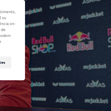
ntimento,
) ou
ência on-
 de
 podem
e
kies