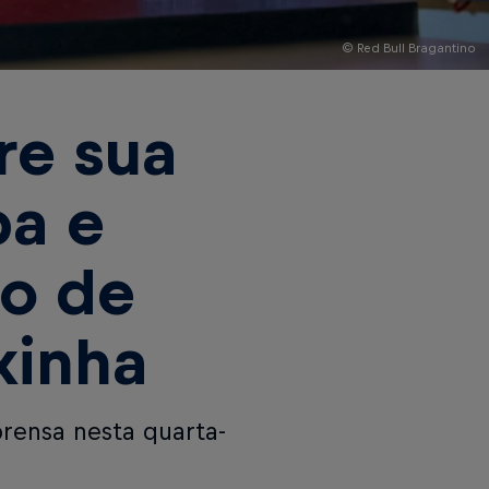
© Red Bull Bragantino
re sua
pa e
lo de
xinha
rensa nesta quarta-