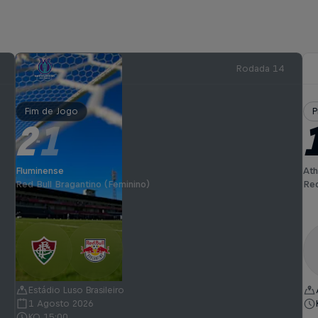
Rodada 14
Fim de Jogo
P
2
1
-
Fluminense
Ath
Red Bull Bragantino (Feminino)
Red
Estádio Luso Brasileiro
1 Agosto 2026
KO 15:00