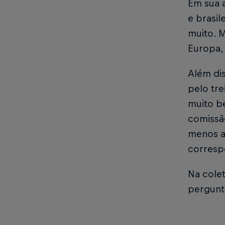
Em sua 
e brasil
muito. M
Europa, 
Além di
pelo tre
muito b
comissã
menos a
correspo
Na cole
pergunta