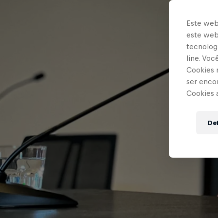
Este web
este webs
tecnologi
line. Vo
Cookies 
ser enco
Cookies 
Def