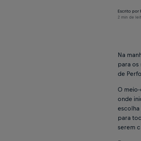
Escrito por 
2 min de lei
Na manh
para os 
de Perf
O meio-
onde ini
escolha
para tod
serem c