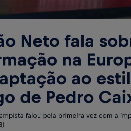
ão Neto fala sob
rmação na Euro
aptação ao esti
go de Pedro Cai
ampista falou pela primeira vez com a imp
8)