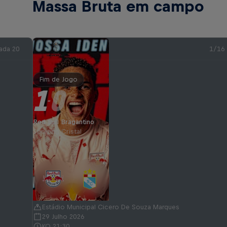
Massa Bruta em campo
ada 20
1/16
Fim de Jogo
1
0
-
Red Bull Bragantino
Sporting Cristal
Estádio Municipal Cicero De Souza Marques
29 Julho 2026
KO 21:30