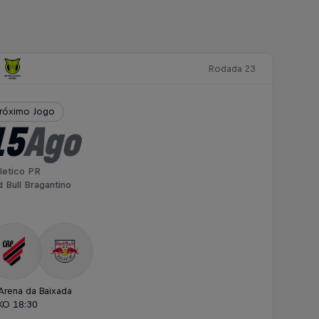
Rodada 23
róximo Jogo
15
Ago
letico PR
 Bull Bragantino
Arena da Baixada
KO 18:30