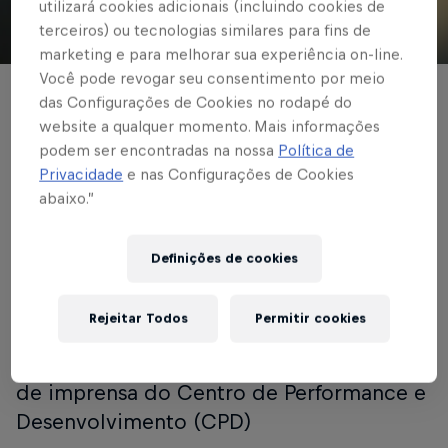
utilizará cookies adicionais (incluindo cookies de
terceiros) ou tecnologias similares para fins de
© Red Bull Bragantino
marketing e para melhorar sua experiência on-line.
Você pode revogar seu consentimento por meio
FUTEBOL MASCULINO
das Configurações de Cookies no rodapé do
website a qualquer momento. Mais informações
Lucas Evangelista fala
podem ser encontradas na nossa
Política de
Privacidade
e nas Configurações de Cookies
sobre cobrança
abaixo.”
interna e mudança de
comportamento do
Definições de cookies
grupo
Rejeitar Todos
Permitir cookies
Entrevista foi nesta terça-feira (1°), na sala
de imprensa do Centro de Performance e
Desenvolvimento (CPD)