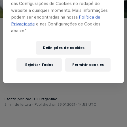
das Configurações de Cookies no rodapé do
website a qualquer momento. Mais informações
© Red Bull Bragantino
podem ser encontradas na nossa
Política de
Privacidade
e nas Configurações de Cookies
BRASILEIRÃO
abaixo.”
Red Bull Bragantino
Definições de cookies
visita o Internacional,
pela 33ª rodada do
Rejeitar Todos
Permitir cookies
Brasileirão
Escrito por Red Bull Bragantino
2 min de leitura
Published on
29.01.2021 · 14:52 UTC