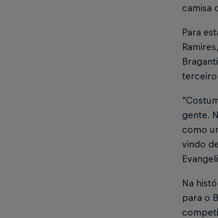
camisa o
Para est
Ramires
Braganti
terceir
“Costumo
gente. 
como um
vindo d
Evangeli
Na histó
para o B
competi