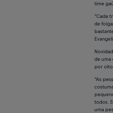
time ga
“Cada t
de folga
bastant
Evangeli
Novidade
de uma 
por oit
“As pes
costuma
pequeno
todos. 
uma pess