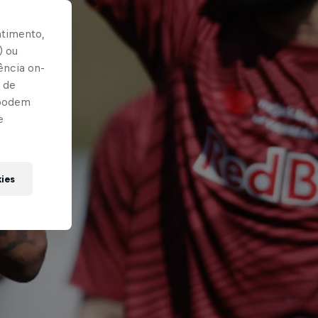
ntimento,
) ou
ência on-
 de
 podem
e
kies