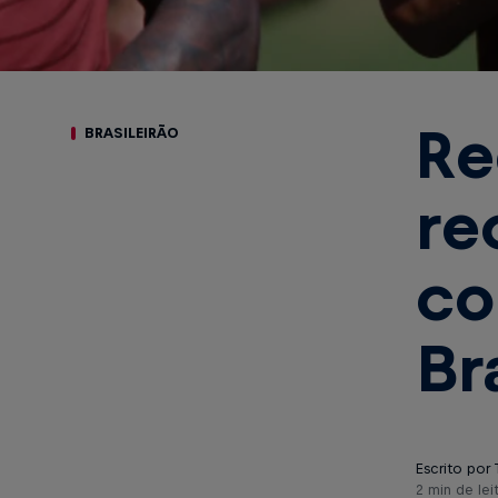
Re
BRASILEIRÃO
re
co
Br
Escrito por 
2 min de lei