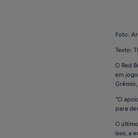
Foto: Ar
Texto: T
O Red Bu
em jogo 
Grêmio,
“O apoio
para den
O último
isso, a