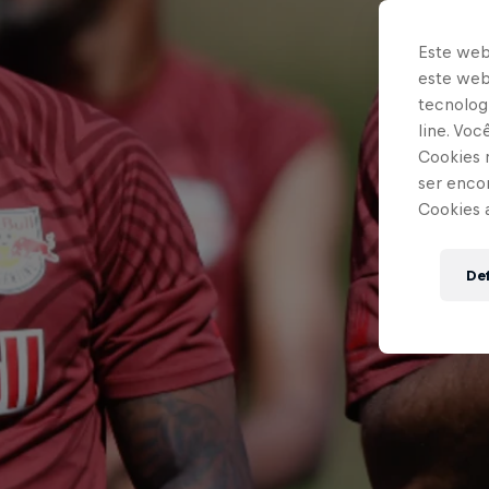
Este web
este webs
tecnologi
line. Vo
Cookies 
ser enco
Cookies 
Def