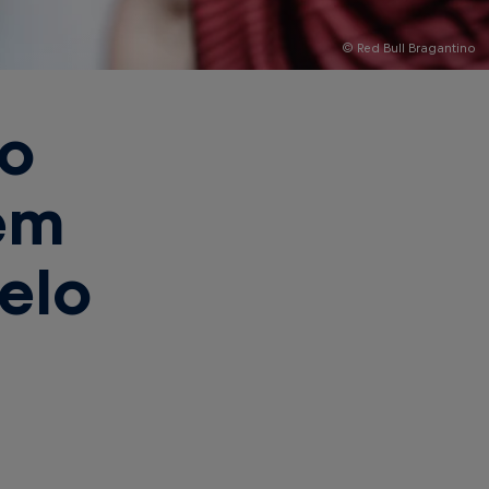
© Red Bull Bragantino
no
em
elo