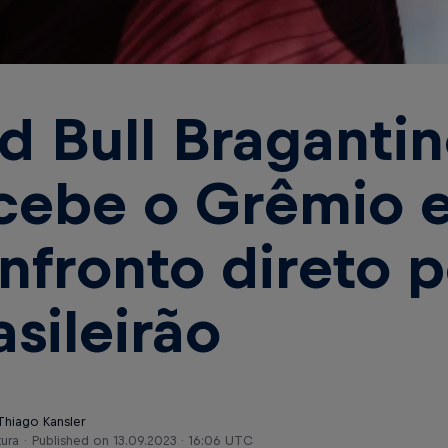
d Bull Braganti
cebe o Grêmio 
nfronto direto p
asileirão
Thiago Kansler
tura
Published on
13.09.2023 · 16:06 UTC