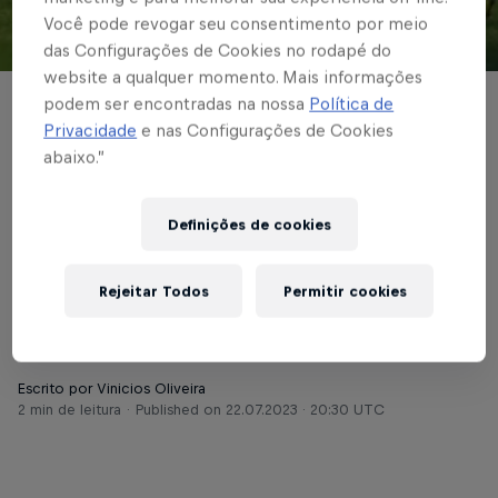
Você pode revogar seu consentimento por meio
das Configurações de Cookies no rodapé do
© Red Bull Bragantino
website a qualquer momento. Mais informações
podem ser encontradas na nossa
Política de
BRASILEIRÃO
Privacidade
e nas Configurações de Cookies
Red Bull Bragantino
abaixo.”
recebe Internacional
Definições de cookies
em briga por posições
no Brasileirão
Rejeitar Todos
Permitir cookies
Escrito por Vinicios Oliveira
2 min de leitura
Published on
22.07.2023 · 20:30 UTC