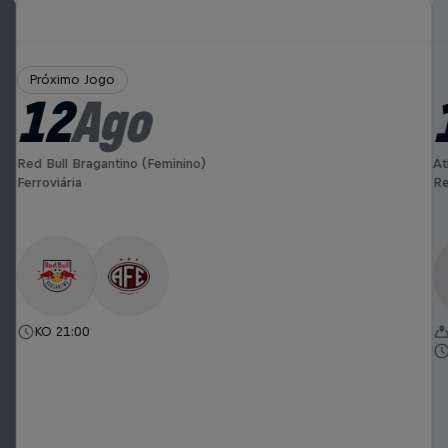
Próximo Jogo
12
Ago
Red Bull Bragantino (Feminino)
At
Ferroviária
Re
KO 21:00