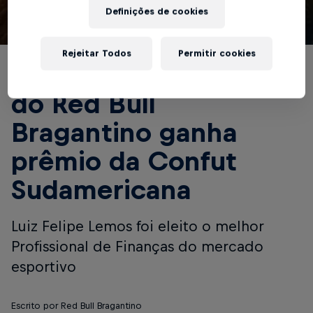
Definições de cookies
© Red Bull Bragantino
Rejeitar Todos
Permitir cookies
Gerente de Finanças
do Red Bull
Bragantino ganha
prêmio da Confut
Sudamericana
Luiz Felipe Lemos foi eleito o melhor
Profissional de Finanças do mercado
esportivo
Escrito por Red Bull Bragantino