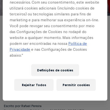
necessários. Com seu consentimento, este website
utilizará cookies adicionais (incluindo cookies de
© Red Bull Bragantino
terceiros) ou tecnologias similares para fins de
marketing e para melhorar sua experiência on-line.
BASE MASCULINA
Você pode revogar seu consentimento por meio
das Configurações de Cookies no rodapé do
Atacante do Massa
website a qualquer momento. Mais informações
Bruta na Copinha,
podem ser encontradas na nossa
Política de
Privacidade
e nas Configurações de Cookies
Gabriel Amaral tem
abaixo.”
irmão gêmeo que
Definições de cookies
também disputará
competição
Rejeitar Todos
Permitir cookies
Escrito por Rafael Pereira