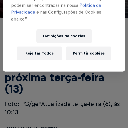
podem ser encontradas na nossa
Política de
Privacidade
e nas Configurações de Cookies
© Red Bull Bragantino
abaixo.”
COMPETIÇÕES CONTINENTAIS
Definições de cookies
Red Bull Bragantino
enfrenta o Corinthians
Rejeitar Todos
Permitir cookies
na Arena Nicnet, na
próxima terça-feira
(13)
Foto: PG/ge*Atualizada terça-feira (6), às
10:13