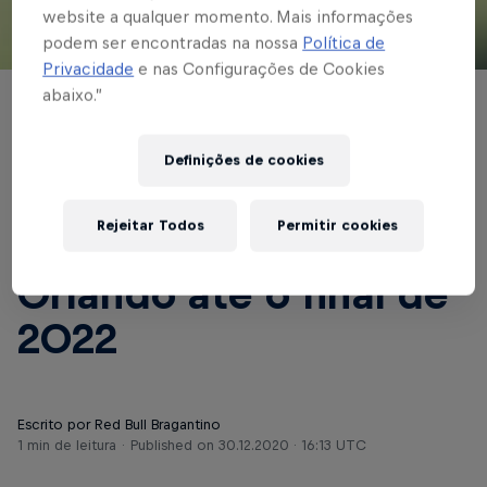
website a qualquer momento. Mais informações
podem ser encontradas na nossa
Política de
© Red Bull Bragantino
Privacidade
e nas Configurações de Cookies
abaixo.”
FUTEBOL FEMININO
Red Bull Bragantino
Definições de cookies
renova contrato com a
Rejeitar Todos
Permitir cookies
técnica Camilla
Orlando até o final de
2022
Escrito por Red Bull Bragantino
1 min de leitura
Published on
30.12.2020 · 16:13 UTC