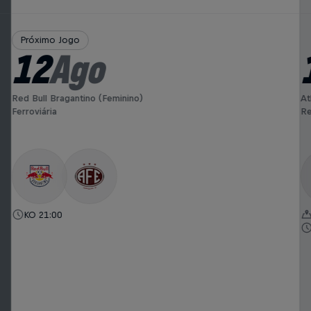
Próximo Jogo
12
Ago
Red Bull Bragantino (Feminino)
At
Ferroviária
Re
KO 21:00