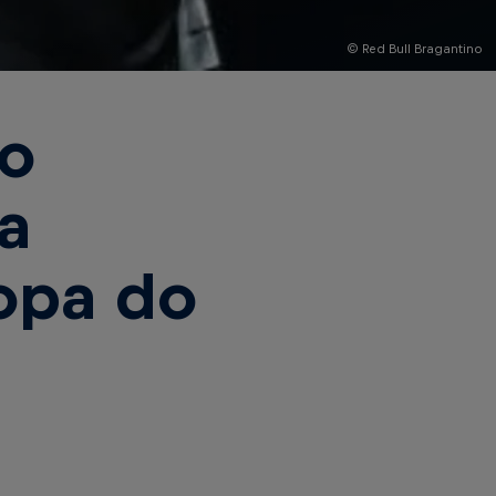
© Red Bull Bragantino
no
a
Copa do