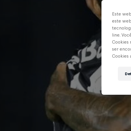
Este web
este webs
tecnologi
line. Vo
Cookies 
ser enco
Cookies 
Def