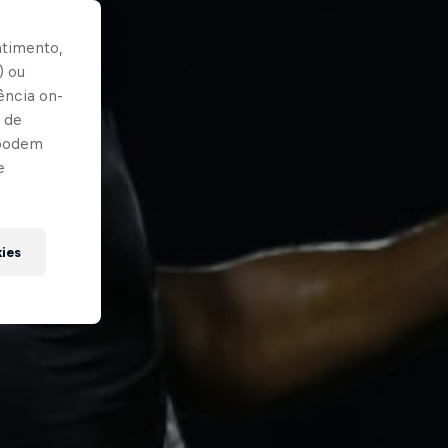
ntimento,
) ou
ência on-
 de
 podem
e
kies