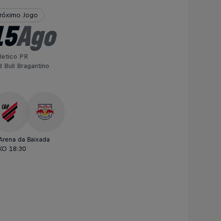
róximo Jogo
15
Ago
letico PR
 Bull Bragantino
Arena da Baixada
KO 18:30