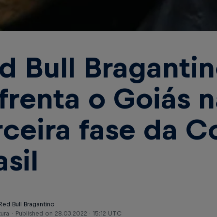
d Bull Braganti
frenta o Goiás n
rceira fase da 
asil
Red Bull Bragantino
tura
Published on
28.03.2022 · 15:12 UTC