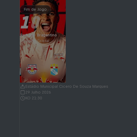
Fim de Jogo
1
0
-
Red Bull Bragantino
Sporting Cristal
Estádio Municipal Cicero De Souza Marques
29 Julho 2026
KO 21:30