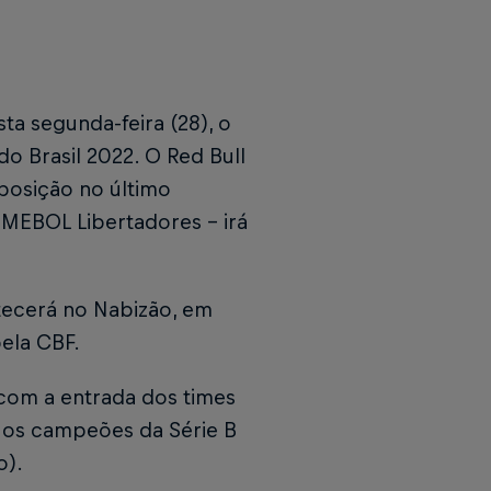
ta segunda-feira (28), o
do Brasil 2022. O Red Bull
 posição no último
MEBOL Libertadores - irá
ntecerá no Nabizão, em
pela CBF.
a com a entrada dos times
os campeões da Série B
o).