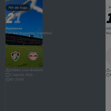
Fim de Jogo
P
2
1
-
Fluminense
Ath
Red Bull Bragantino (Feminino)
Red
Estádio Luso Brasileiro
1 Agosto 2026
KO 15:00