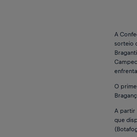
A Confed
sorteio 
Braganti
Campeon
enfrent
O primei
Bragança
A partir
que dis
(Botafo