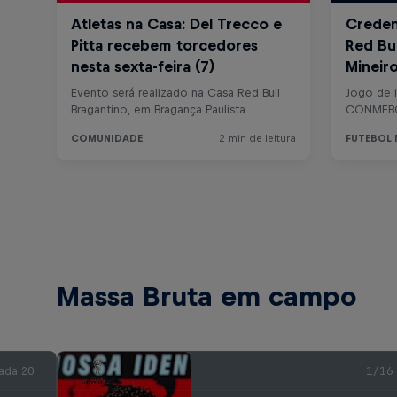
Massa Bruta em campo
ada 20
1/16