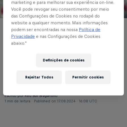
marketing e para melhorar sua experiência on-line.
Você pode revogar seu consentimento por meio
© Red Bull Bragantino
das Configurações de Cookies no rodapé do
website a qualquer momento. Mais informações
FUTEBOL MASCULINO
podem ser encontradas na nossa
Política de
Privacidade
e nas Configurações de Cookies
Massa Bruta se
abaixo.”
despede da Copa
Definições de cookies
Paulista
Rejeitar Todos
Permitir cookies
Texto: Cárila Covas
Escrito por Red Bull Bragantino
1 min de leitura
Published on
17.08.2024 · 16:08 UTC