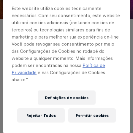
Este website utiliza cookies tecnicamente
© Red Bull Bragantino
necessários. Com seu consentimento, este website
utilizará cookies adicionais (incluindo cookies de
FUTEBOL FEMININO
terceiros) ou tecnologias similares para fins de
marketing e para melhorar sua experiência on-line.
Bragantinas estreiam
Você pode revogar seu consentimento por meio
das Configurações de Cookies no rodapé do
na Copinha Feminina
website a qualquer momento. Mais informações
contra o Inter, dia 29;
podem ser encontradas na nossa
Política de
Privacidade
e nas Configurações de Cookies
veja a sequência da
abaixo.”
primeira fase!
Definições de cookies
Braga está no Grupo E, com Internacional-
RS, Vila Nova-GO e São Paulo
Rejeitar Todos
Permitir cookies