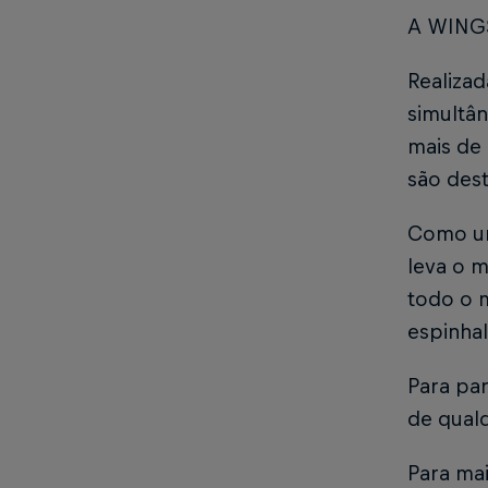
A WING
Realizad
simultân
mais de
são dest
Como uma
leva o 
todo o 
espinha
Para par
de qual
Para ma