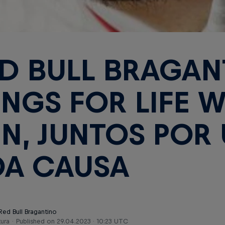
D BULL BRAGAN
NGS FOR LIFE 
N, JUNTOS POR
A CAUSA
Red Bull Bragantino
tura
Published on
29.04.2023 · 10:23 UTC