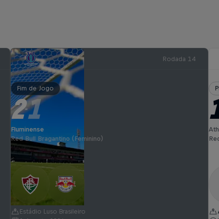
Rodada 14
Fim de Jogo
P
2
1
-
Fluminense
Ath
Red Bull Bragantino (Feminino)
Red
Estádio Luso Brasileiro