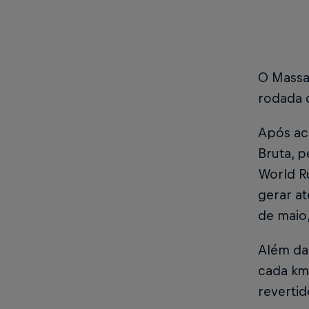
O Massa 
rodada 
Após ac
Bruta, p
World R
gerar at
de maio
Além da
cada km 
revertid