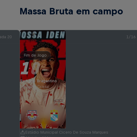
Massa Bruta em campo
ada 20
1/16
Fim de Jogo
1
0
-
Red Bull Bragantino
Sporting Cristal
Estádio Municipal Cicero De Souza Marques