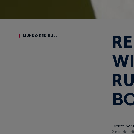
RE
MUNDO RED BULL
WI
RU
BO
Escrito por 
2 min de lei