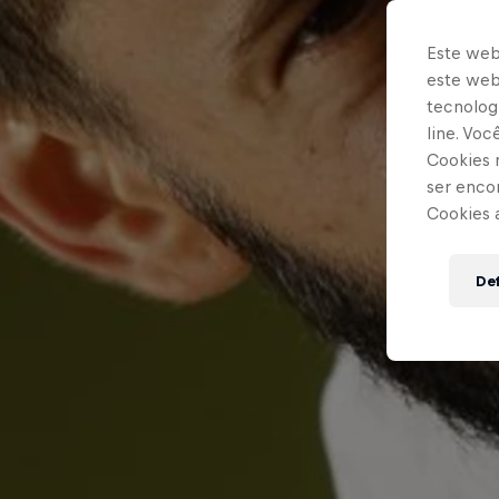
Este web
este webs
tecnologi
line. Vo
Cookies 
ser enco
Cookies 
Def