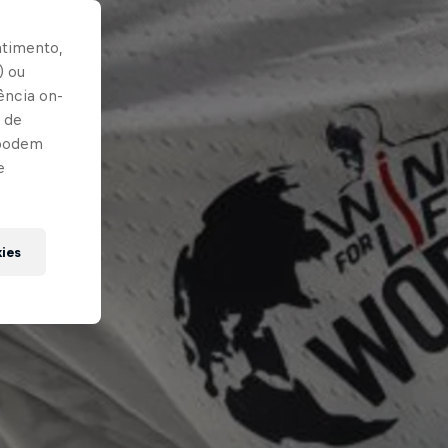
ntimento,
) ou
ência on-
 de
 podem
e
kies