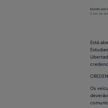
Escrito por 
2 min de lei
Está abe
Estudia
Liberta
credenc
CREDEN
Os veíc
deverão
comunic