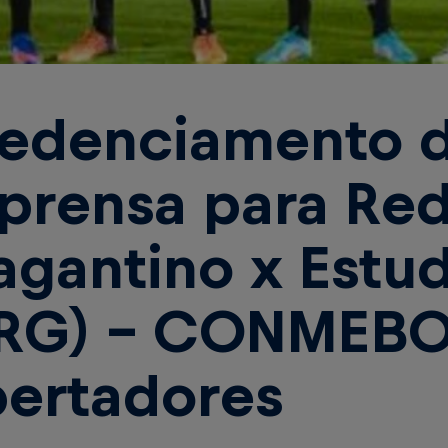
edenciamento 
prensa para Red
agantino x Estu
RG) - CONMEB
bertadores