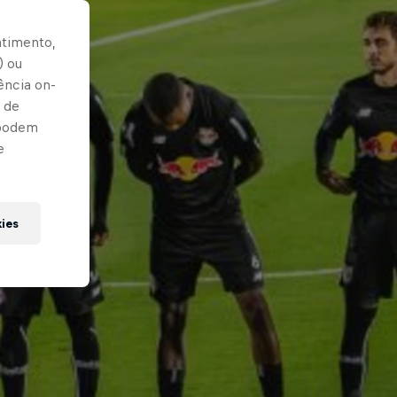
ntimento,
) ou
ência on-
 de
 podem
e
kies