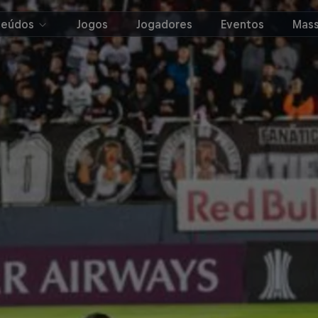
teúdos
Jogos
Jogadores
Eventos
Mass