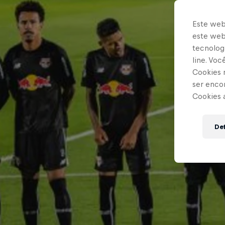
Este web
este webs
tecnologi
line. Vo
Cookies 
ser enco
Cookies 
Def