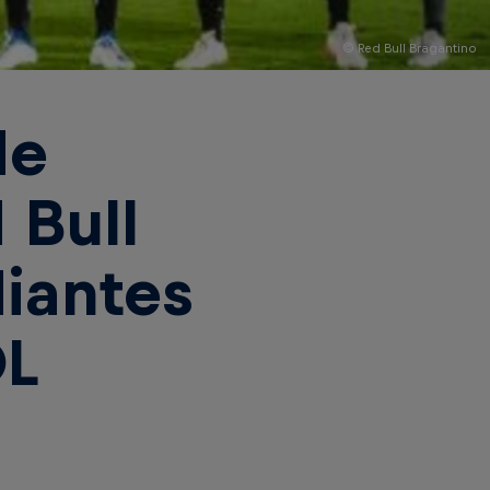
© Red Bull Bragantino
de
 Bull
diantes
OL