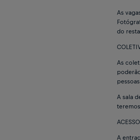
As vaga
Fotógra
do rest
COLETI
As colet
poderão 
pessoas 
A sala d
teremos
ACESSO
A entrad