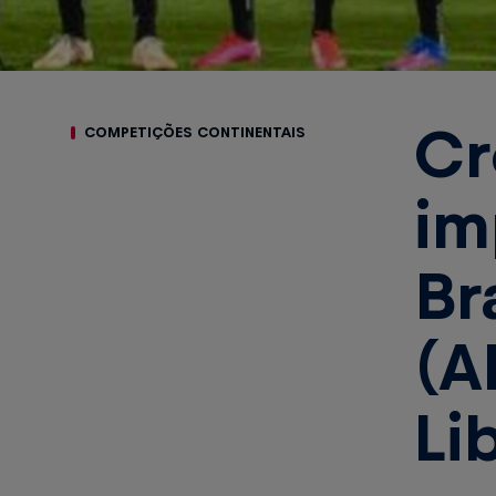
Cr
COMPETIÇÕES CONTINENTAIS
im
Br
(A
Li