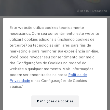
© Red Bull Bragantino
COMPETIÇÕES CONTINENTAIS
Este website utiliza cookies tecnicamente
Credenciamento de
necessários. Com seu consentimento, este website
utilizará cookies adicionais (incluindo cookies de
imprensa - Red Bull
terceiros) ou tecnologias similares para fins de
marketing e para melhorar sua experiência on-line.
Bragantino x Emelec
Você pode revogar seu consentimento por meio
das Configurações de Cookies no rodapé do
website a qualquer momento. Mais informações
podem ser encontradas na nossa
Política de
Escrito por Red Bull Bragantino
Privacidade
e nas Configurações de Cookies
3 min de leitura
Published on
05.05.2021 · 14:53 UTC
abaixo.”
Definições de cookies
Foto: Ari Ferreira / Red Bull Bragantino