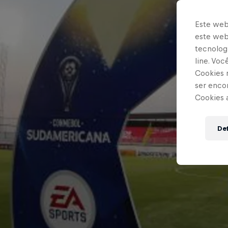
Este web
este webs
tecnologi
line. Vo
Cookies 
ser enco
Cookies 
Def