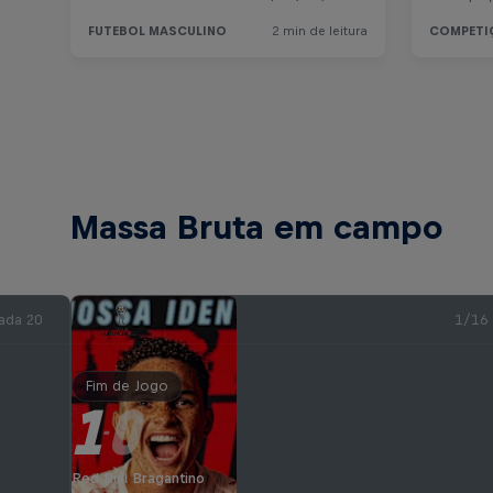
Massa Bruta em campo
ada 20
1/16
Fim de Jogo
1
0
-
Red Bull Bragantino