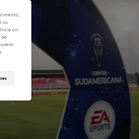
ntimento,
) ou
ência on-
 de
 podem
e
kies