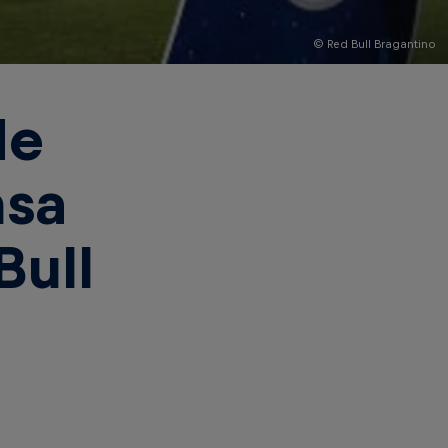
© Red Bull Bragantino
de
nsa
Bull