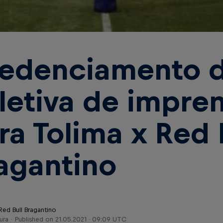
edenciamento 
letiva de impre
ra Tolima x Red 
agantino
Red Bull Bragantino
ura
Published on
21.05.2021 · 09:09 UTC