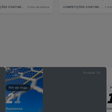
Rodada 14
Fim de Jogo
P
2
1
-
Fluminense
Ath