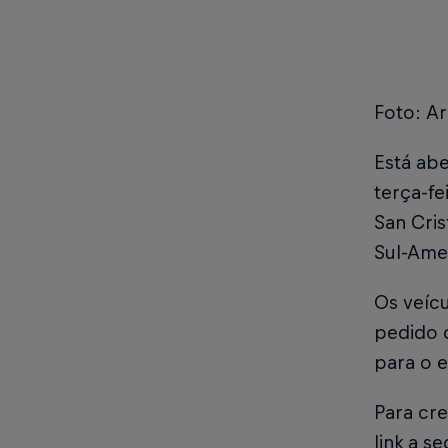
Foto: Ar
Está ab
terça-fe
San Cris
Sul-Ame
Os veíc
pedido 
para o e
Para cre
link a se