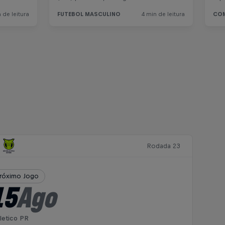
Rodada 23
róximo Jogo
15
Ago
letico PR