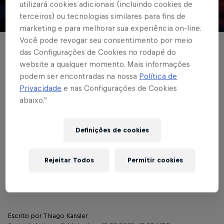
utilizará cookies adicionais (incluindo cookies de
terceiros) ou tecnologias similares para fins de
© Red Bull Bragantino
marketing e para melhorar sua experiência on-line.
Você pode revogar seu consentimento por meio
BRASILEIRÃO
das Configurações de Cookies no rodapé do
website a qualquer momento. Mais informações
Red Bull Bragantino
podem ser encontradas na nossa
Política de
Privacidade
e nas Configurações de Cookies
recebe o Vasco da
abaixo.”
Gama buscando
fechar o primeiro
Definições de cookies
turno no G4 do
Rejeitar Todos
Permitir cookies
Brasileirão
Escrito por Thiago Kansler