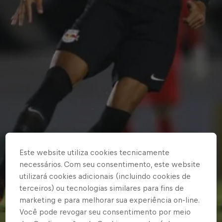
Este website utiliza cookies tecnicamente
necessários. Com seu consentimento, este website
utilizará cookies adicionais (incluindo cookies de
terceiros) ou tecnologias similares para fins de
marketing e para melhorar sua experiência on-line.
Você pode revogar seu consentimento por meio