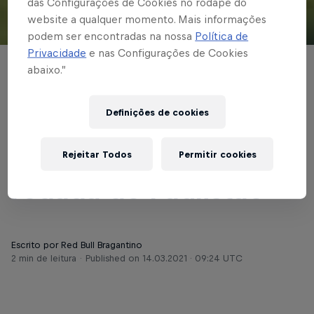
das Configurações de Cookies no rodapé do
website a qualquer momento. Mais informações
© Red Bull Bragantino
podem ser encontradas na nossa
Política de
Privacidade
e nas Configurações de Cookies
abaixo.”
PAULISTÃO
No Nabizão, Red Bull
Definições de cookies
Bragantino enfrenta o
Santo André, pela 4ª
Rejeitar Todos
Permitir cookies
rodada do Paulistão
Escrito por Red Bull Bragantino
2 min de leitura
Published on
14.03.2021 · 09:24 UTC