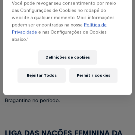
Você pode revogar seu consentimento por meio
Argentina, no Estádio Metropolitano de
das Configurações de Cookies no rodapé do
Cabudare, em Barquisimento, na Venezuela
website a qualquer momento. Mais informações
7ª rodada: 18/04, às 20h* – Argentina x
podem ser encontradas na nossa
Política de
Colômbia, no Estádio Ciudad de Lanús, em
Privacidade
e nas Configurações de Cookies
abaixo.”
Lanús, na Argentina
*Horários de Brasília
Definições de cookies
A convocação de
Martina
se soma à presença da
meio-campista Karol Bermúdez
, chamada pela
Rejeitar Todos
Permitir cookies
Seleção Uruguaia para a Data FIFA, ampliando a
representatividade internacional do Red Bull
Bragantino no período.
LIGA DAS NAÇÕES FEMININA DA