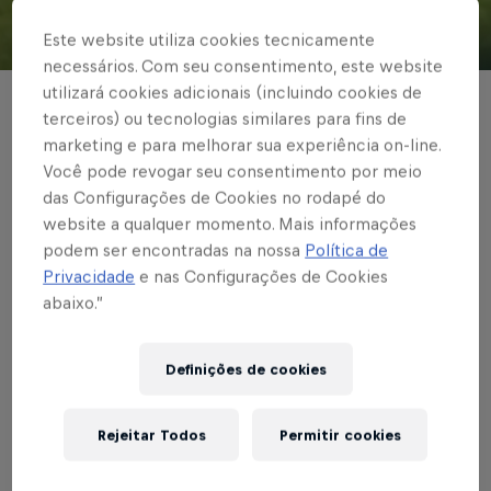
Este website utiliza cookies tecnicamente
© Red Bull Bragantino
necessários. Com seu consentimento, este website
utilizará cookies adicionais (incluindo cookies de
BRASILEIRÃO
terceiros) ou tecnologias similares para fins de
marketing e para melhorar sua experiência on-line.
Red Bull Bragantino
Você pode revogar seu consentimento por meio
perde para o
das Configurações de Cookies no rodapé do
website a qualquer momento. Mais informações
Atlético/MG na Arena
podem ser encontradas na nossa
Política de
Privacidade
e nas Configurações de Cookies
MRV, em duelo válido
abaixo.”
pelo Brasileirão
Definições de cookies
Escrito por Thiago Kansler
Rejeitar Todos
Permitir cookies
2 min de leitura
Published on
22.09.2024 · 16:32 UTC