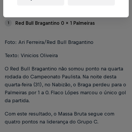
Índice
Red Bull Bragantino 0 x 1 Palmeiras
1
Foto: Ari Ferreira/Red Bull Bragantino
Texto: Vinicios Oliveira
O Red Bull Bragantino não somou ponto na quarta
rodada do Campeonato Paulista. Na noite desta
quarta-feira (31), no Nabizão, o Braga perdeu para o
Palmeiras por 1 a 0. Flaco Lópes marcou o único gol
da partida.
Com este resultado, o Massa Bruta segue com
quatro pontos na liderança do Grupo C.