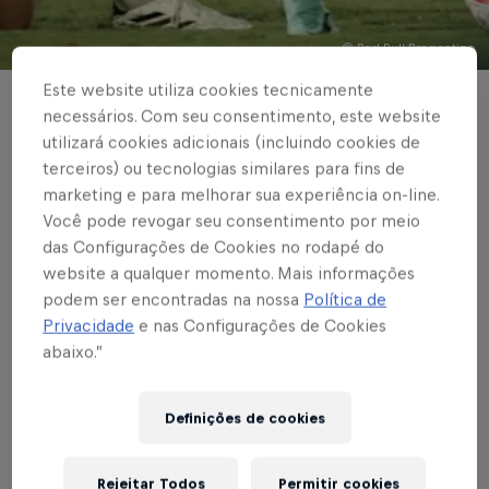
© Red Bull Bragantino
Este website utiliza cookies tecnicamente
PAULISTÃO
necessários. Com seu consentimento, este website
utilizará cookies adicionais (incluindo cookies de
Red Bull Bragantino
terceiros) ou tecnologias similares para fins de
perde para o
marketing e para melhorar sua experiência on-line.
Você pode revogar seu consentimento por meio
Palmeiras por 1 a 0
das Configurações de Cookies no rodapé do
website a qualquer momento. Mais informações
pelo Paulistão
podem ser encontradas na nossa
Política de
Privacidade
e nas Configurações de Cookies
abaixo.”
Escrito por Vinicios Oliveira
3 min de leitura
Published on
31.01.2024 · 23:19 UTC
Definições de cookies
Rejeitar Todos
Permitir cookies