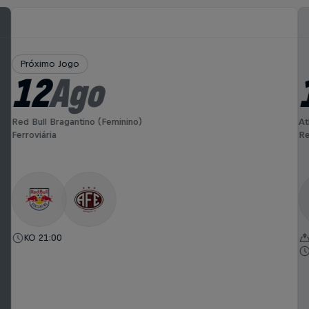
Próximo Jogo
12
Ago
Red Bull Bragantino (Feminino)
At
Ferroviária
Re
KO 21:00