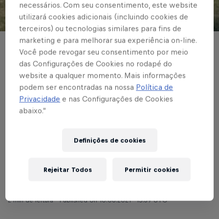
necessários. Com seu consentimento, este website
utilizará cookies adicionais (incluindo cookies de
© Red Bull Bragantino
terceiros) ou tecnologias similares para fins de
marketing e para melhorar sua experiência on-line.
ASPIRANTES
Você pode revogar seu consentimento por meio
das Configurações de Cookies no rodapé do
Red Bull Bragantino
website a qualquer momento. Mais informações
estreia com derrota
podem ser encontradas na nossa
Política de
Privacidade
e nas Configurações de Cookies
no Campeonato
abaixo.”
Brasileiro de
Definições de cookies
Aspirantes
Rejeitar Todos
Permitir cookies
Escrito por Vinicios Oliveira
2 min de leitura
Published on
10.06.2021 · 15:39 UTC