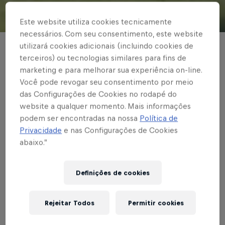
Este website utiliza cookies tecnicamente
© Red Bull Bragantino
necessários. Com seu consentimento, este website
utilizará cookies adicionais (incluindo cookies de
FUTEBOL FEMININO
terceiros) ou tecnologias similares para fins de
Em São Paulo,
marketing e para melhorar sua experiência on-line.
Você pode revogar seu consentimento por meio
Bragantinas perdem
das Configurações de Cookies no rodapé do
website a qualquer momento. Mais informações
por 2 a 1 para o
podem ser encontradas na nossa
Política de
Corinthians
Privacidade
e nas Configurações de Cookies
abaixo.”
Definições de cookies
Escrito por Vinicios Oliveira
2 min de leitura
Published on
05.03.2022 · 15:31 UTC
Rejeitar Todos
Permitir cookies