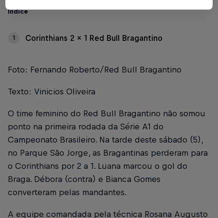
Índice
Corinthians 2 x 1 Red Bull Bragantino
1
Foto: Fernando Roberto/Red Bull Bragantino
Texto: Vinicios Oliveira
O time feminino do Red Bull Bragantino não somou
ponto na primeira rodada da Série A1 do
Campeonato Brasileiro. Na tarde deste sábado (5),
no Parque São Jorge, as Bragantinas perderam para
o Corinthians por 2 a 1. Luana marcou o gol do
Braga. Débora (contra) e Bianca Gomes
converteram pelas mandantes.
A equipe comandada pela técnica Rosana Augusto