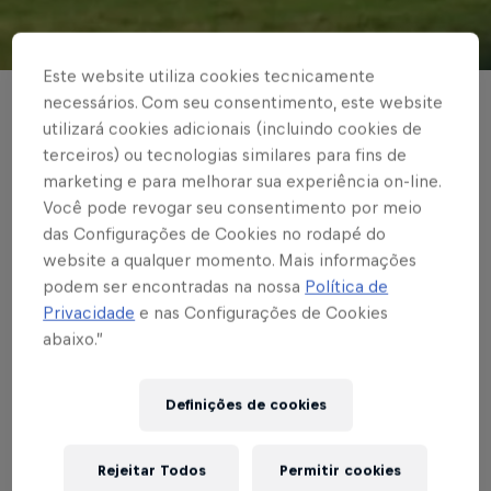
© Red Bull Bragantino
Este website utiliza cookies tecnicamente
necessários. Com seu consentimento, este website
COMPETIÇÕES CONTINENTAIS
utilizará cookies adicionais (incluindo cookies de
Com dez em campo,
terceiros) ou tecnologias similares para fins de
marketing e para melhorar sua experiência on-line.
Red Bull Bragantino
Você pode revogar seu consentimento por meio
das Configurações de Cookies no rodapé do
perde para o Talleres
website a qualquer momento. Mais informações
na Sul-Americana
podem ser encontradas na nossa
Política de
Privacidade
e nas Configurações de Cookies
abaixo.”
Escrito por Vinicios Oliveira
3 min de leitura
Published on
05.05.2021 · 21:39 UTC
Definições de cookies
Rejeitar Todos
Permitir cookies