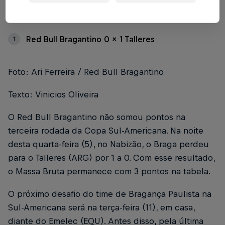
Índice
Red Bull Bragantino 0 x 1 Talleres
1
Foto: Ari Ferreira / Red Bull Bragantino
Texto: Vinicios Oliveira
O Red Bull Bragantino não somou pontos na
terceira rodada da Copa Sul-Americana. Na noite
desta quarta-feira (5), no Nabizão, o Braga perdeu
para o Talleres (ARG) por 1 a 0. Com esse resultado,
o Massa Bruta permanece com 3 pontos na tabela.
O próximo desafio do time de Bragança Paulista na
Sul-Americana será na terça-feira (11), em casa,
diante do Emelec (EQU). Antes disso, pela última