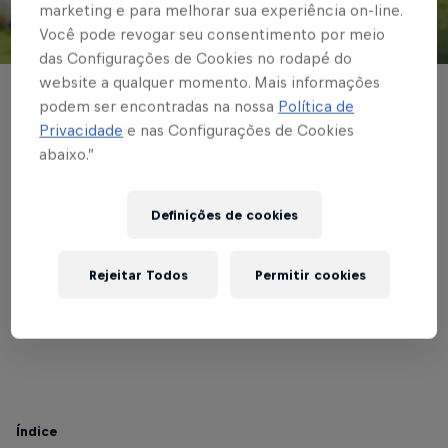
marketing e para melhorar sua experiência on-line.
Você pode revogar seu consentimento por meio
© Red Bull Bragantino
das Configurações de Cookies no rodapé do
website a qualquer momento. Mais informações
Pelo Brasileiro,
podem ser encontradas na nossa
Política de
Privacidade
e nas Configurações de Cookies
Red Bull Bragantino
abaixo.”
perde para o Santos
Definições de cookies
na Vila Belmiro
Rejeitar Todos
Permitir cookies
Escrito por Lucas Bettine
2 min de leitura
Published on
10.11.2021 · 21:14 UTC
Índice