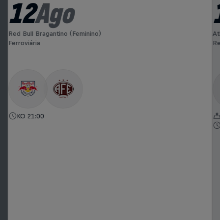
12
Ago
Red Bull Bragantino (Feminino)
At
Ferroviária
Re
KO 21:00