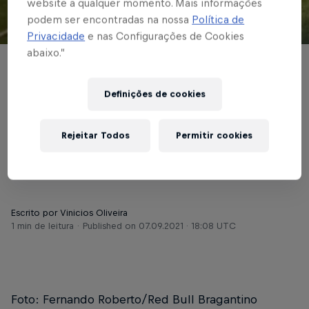
website a qualquer momento. Mais informações
podem ser encontradas na nossa
Política de
© Red Bull Bragantino
Privacidade
e nas Configurações de Cookies
abaixo.”
BASE MASCULINA
Em Jarinu, Sub-15
Definições de cookies
perde e Sub-17 goleia
Rejeitar Todos
Permitir cookies
Brasilis por 7 a 1
Escrito por Vinicios Oliveira
1 min de leitura
Published on
07.09.2021 · 18:08 UTC
Foto: Fernando Roberto/Red Bull Bragantino