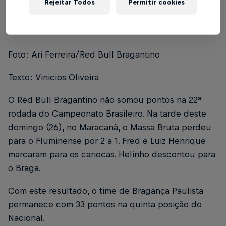
Rejeitar Todos
Permitir cookies
Foto: Ari Ferreira/Red Bull Bragantino
Texto: Vinicios Oliveira
O Red Bull Bragantino não somou pontos na 22ª
rodada do Campeonato Brasileiro. Na tarde deste
domingo (26), no Maracanã, o Massa Bruta perdeu
para o Fluminense por 2 a 1. Fred e Luiz Henrique
marcaram para os cariocas. Helinho descontou para
o Braga.
Com este resultado, o time de Bragança Paulista
permanece com 33 pontos na quinta posição do
Nacional.