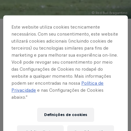
© Red Bull Bragantino
Este website utiliza cookies tecnicamente
BRASILEIRÃO
necessários. Com seu consentimento, este website
No Rio de Janeiro,
utilizará cookies adicionais (incluindo cookies de
terceiros) ou tecnologias similares para fins de
Red Bull Bragantino
marketing e para melhorar sua experiência on-line.
Você pode revogar seu consentimento por meio
perde para o
das Configurações de Cookies no rodapé do
Fluminense pelo
website a qualquer momento. Mais informações
podem ser encontradas na nossa
Política de
Brasileirão
Privacidade
e nas Configurações de Cookies
abaixo.”
Escrito por Vinicios Oliveira
Definições de cookies
3 min de leitura
Published on
26.09.2021 · 16:07 UTC