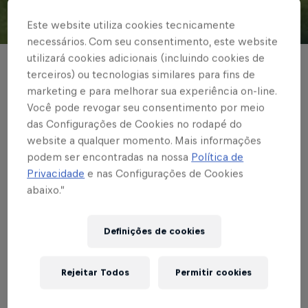
Este website utiliza cookies tecnicamente
© Red Bull Bragantino
necessários. Com seu consentimento, este website
utilizará cookies adicionais (incluindo cookies de
FUTEBOL FEMININO
terceiros) ou tecnologias similares para fins de
marketing e para melhorar sua experiência on-line.
Red Bull Bragantino é
Você pode revogar seu consentimento por meio
superado pelo
das Configurações de Cookies no rodapé do
website a qualquer momento. Mais informações
Corinthians por 3 a 1
podem ser encontradas na nossa
Política de
Privacidade
e nas Configurações de Cookies
na segunda rodada do
abaixo.”
Paulistão Feminino
Definições de cookies
Escrito por Rafael Pereira
Rejeitar Todos
Permitir cookies
2 min de leitura
Published on
25.05.2024 · 00:28 UTC