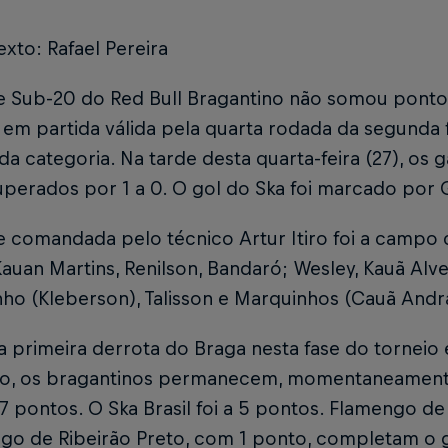
exto: Rafael Pereira
 Sub-20 do Red Bull Bragantino não somou pontos 
, em partida válida pela quarta rodada da segund
 da categoria. Na tarde desta quarta-feira (27), os
uperados por 1 a 0. O gol do Ska foi marcado por 
e comandada pelo técnico Artur Itiro foi a campo 
Kauan Martins, Renilson, Bandaró; Wesley, Kauã Alve
nho (Kleberson), Talisson e Marquinhos (Cauã And
 a primeira derrota do Braga nesta fase do torneio
do, os bragantinos permanecem, momentaneamente
7 pontos. O Ska Brasil foi a 5 pontos. Flamengo d
ogo de Ribeirão Preto, com 1 ponto, completam o 