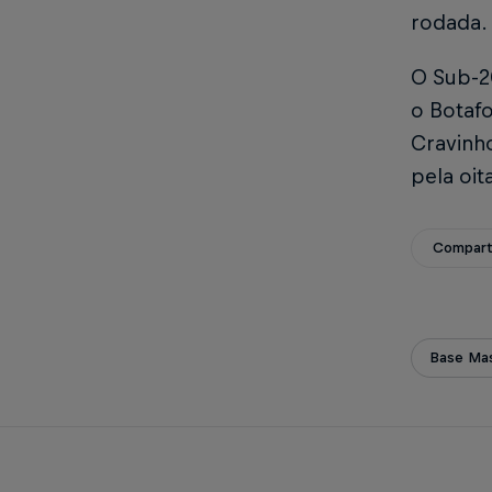
rodada. 
O Sub-20
o Botafo
Cravinho
pela oi
Compart
Base Mas