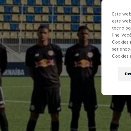
Este web
este webs
tecnologi
line. Vo
Cookies 
ser enco
Cookies 
Def