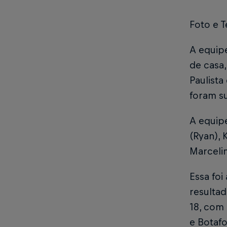
Foto e T
A equipe
de casa
Paulista
foram s
A equip
(Ryan), 
Marceli
Essa foi
resulta
18, com 
e Botaf