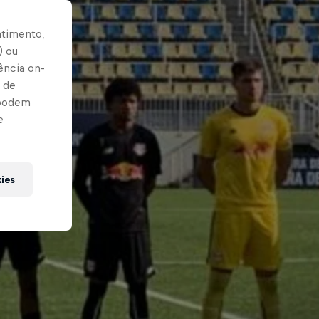
ntimento,
) ou
ência on-
 de
 podem
e
kies