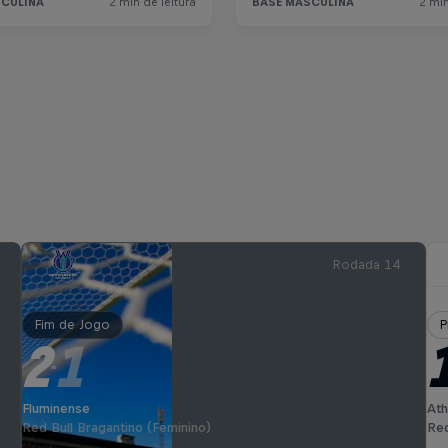
Rodada 14
Fim de Jogo
P
2
1
-
Fluminense
Ath
Red Bull Bragantino (Feminino)
Red