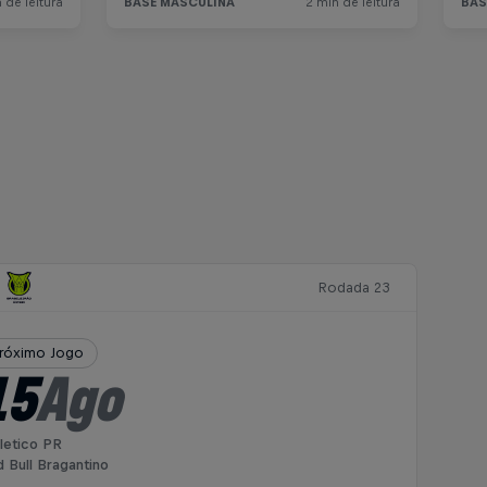
Rodada 23
róximo Jogo
15
Ago
letico PR
 Bull Bragantino