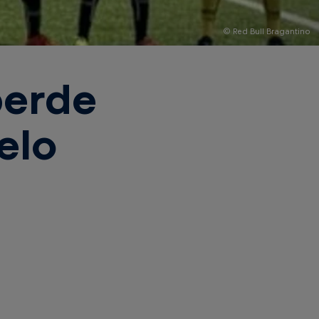
© Red Bull Bragantino
perde
elo