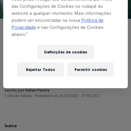
das Configurações de Cookies no rodapé do
website a qualquer momento. Mais informações
© Red Bull Bragantino
podem ser encontradas na nossa
Política de
Privacidade
e nas Configurações de Cookies
BRASILEIRÃO
abaixo.”
Braga perde para o
Fluminense por 2 a 1
Definições de cookies
pelo Brasileirão
Rejeitar Todos
Permitir cookies
Escrito por Rafael Pereira
1 min de leitura
Published on
24.07.2022 · 17:18 UTC
Índice