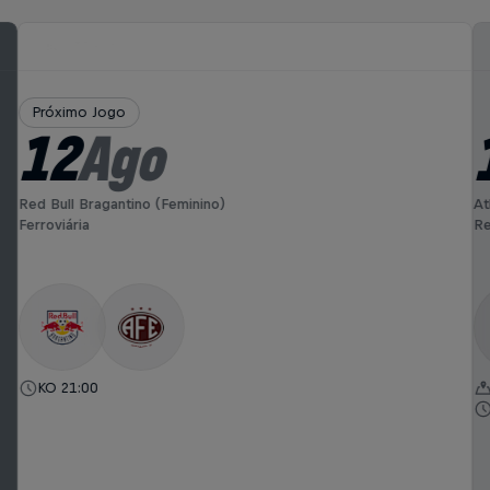
Próximo Jogo
12
Ago
Red Bull Bragantino (Feminino)
At
Ferroviária
Re
KO 21:00