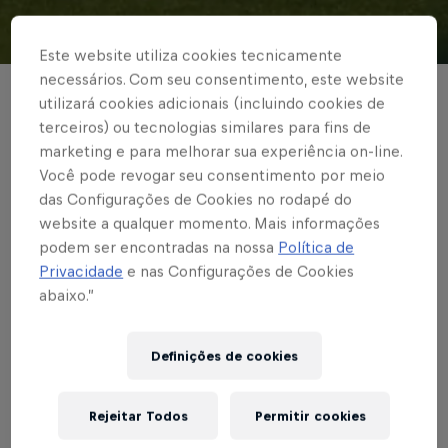
© Red Bull Bragantino
Este website utiliza cookies tecnicamente
necessários. Com seu consentimento, este website
BRASILEIRÃO
utilizará cookies adicionais (incluindo cookies de
terceiros) ou tecnologias similares para fins de
Com reservas,
marketing e para melhorar sua experiência on-line.
Você pode revogar seu consentimento por meio
Red Bull Bragantino
das Configurações de Cookies no rodapé do
perde para o Grêmio
website a qualquer momento. Mais informações
podem ser encontradas na nossa
Política de
em Porto Alegre-RS
Privacidade
e nas Configurações de Cookies
abaixo.”
Escrito por Vinicios Oliveira
Definições de cookies
2 min de leitura
Published on
16.11.2021 · 19:58 UTC
Rejeitar Todos
Permitir cookies