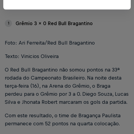
Índice
Grêmio 3 x 0 Red Bull Bragantino
1
Foto: Ari Ferreita/Red Bull Bragantino
Texto: Vinicios Oliveira
O Red Bull Bragantino não somou pontos na 33ª
rodada do Campeonato Brasileiro. Na noite desta
terça-feira (16), na Arena do Grêmio, o Braga
perdeu para o Grêmio por 3 a 0. Diego Souza, Lucas
Silva e Jhonata Robert marcaram os gols da partida.
Com este resultado, o time de Bragança Paulista
permanece com 52 pontos na quarta colocação.