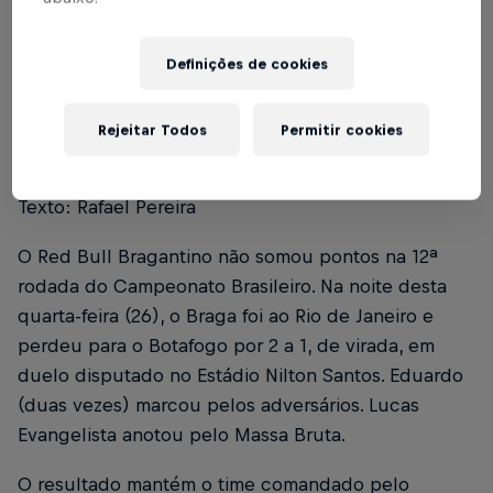
Índice
Definições de cookies
Botafogo 2 x 1 Red Bull Bragantino
1
Rejeitar Todos
Permitir cookies
Foto: Ari Ferreira/Red Bull Bragantino
Texto: Rafael Pereira
O Red Bull Bragantino não somou pontos na 12ª
rodada do Campeonato Brasileiro. Na noite desta
quarta-feira (26), o Braga foi ao Rio de Janeiro e
perdeu para o Botafogo por 2 a 1, de virada, em
duelo disputado no Estádio Nilton Santos. Eduardo
(duas vezes) marcou pelos adversários. Lucas
Evangelista anotou pelo Massa Bruta.
O resultado mantém o time comandado pelo