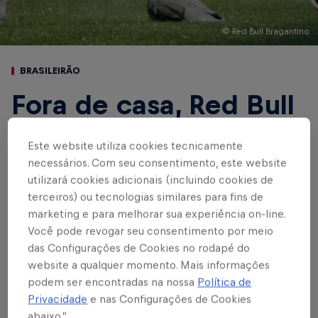
© Red Bull Bragantino
BRASILEIRÃO
Fora de casa, Red Bull
Bragantino perde para
Este website utiliza cookies tecnicamente
o Botafogo por 2 a 1
necessários. Com seu consentimento, este website
utilizará cookies adicionais (incluindo cookies de
pelo Brasileirão
terceiros) ou tecnologias similares para fins de
marketing e para melhorar sua experiência on-line.
Você pode revogar seu consentimento por meio
das Configurações de Cookies no rodapé do
Escrito por Rafael Pereira
4 min de leitura
Published on
27.06.2024 · 00:54 UTC
website a qualquer momento. Mais informações
podem ser encontradas na nossa
Política de
Privacidade
e nas Configurações de Cookies
abaixo.”