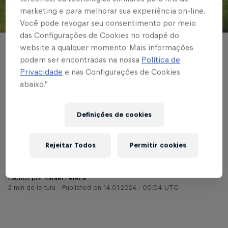
marketing e para melhorar sua experiência on-line.
Você pode revogar seu consentimento por meio
© Red Bull Bragantino
das Configurações de Cookies no rodapé do
website a qualquer momento. Mais informações
BASE MASCULINA
podem ser encontradas na nossa
Política de
Braga é superado pelo
Privacidade
e nas Configurações de Cookies
abaixo.”
Taubaté nos pênaltis e
dá adeus à Copa São
Definições de cookies
Paulo
Rejeitar Todos
Permitir cookies
Escrito por Rafael Pereira
2 min de leitura
Published on
14.01.2024 · 00:04 UTC