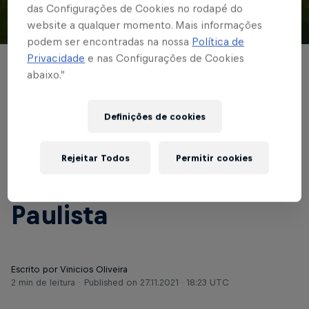
das Configurações de Cookies no rodapé do
website a qualquer momento. Mais informações
© Red Bull Bragantino
podem ser encontradas na nossa
Política de
Privacidade
e nas Configurações de Cookies
BASE MASCULINA
abaixo.”
Sub-15 se despede
Definições de cookies
com derrota; Sub-17
do Braga garante vaga
Rejeitar Todos
Permitir cookies
nas quartas do
Paulista
Escrito por Vinicios Oliveira
2 min de leitura
Published on
27.11.2021 · 18:23 UTC