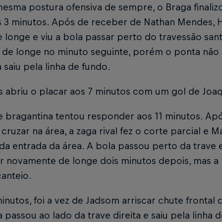
sma postura ofensiva de sempre, o Braga finalizo
s 3 minutos. Após de receber de Nathan Mendes, H
 longe e viu a bola passar perto do travessão san
u de longe no minuto seguinte, porém o ponta não
a saiu pela linha de fundo.
s abriu o placar aos 7 minutos com um gol de Joa
e bragantina tentou responder aos 11 minutos. Ap
e cruzar na área, a zaga rival fez o corte parcial e
 da entrada da área. A bola passou perto da trav
zar novamente de longe dois minutos depois, mas a
canteio.
inutos, foi a vez de Jadsom arriscar chute frontal 
 passou ao lado da trave direita e saiu pela linha d