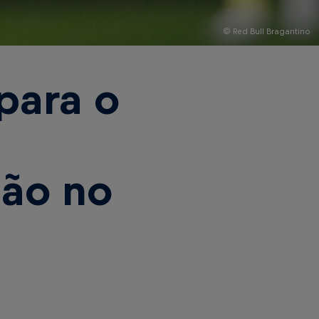
© Red Bull Bragantino
para o
ção no