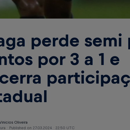
aga perde semi 
ntos por 3 a 1 e
cerra participa
tadual
Vinicios Oliveira
tura
Published on
27.03.2024 · 22:50 UTC