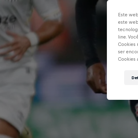
Este web
este webs
tecnologi
line. Vo
Cookies 
ser enco
Cookies 
Def