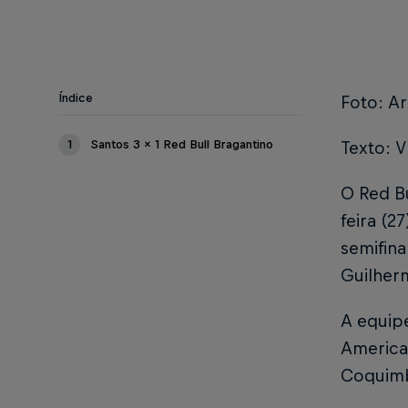
Índice
Foto: Ar
1
Santos 3 x 1 Red Bull Bragantino
Texto: V
O Red Bu
feira (2
semifina
Guilher
A equipe
American
Coquimb