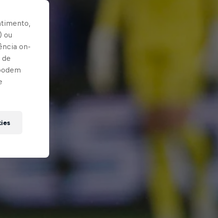
ntimento,
) ou
ência on-
 de
 podem
e
kies