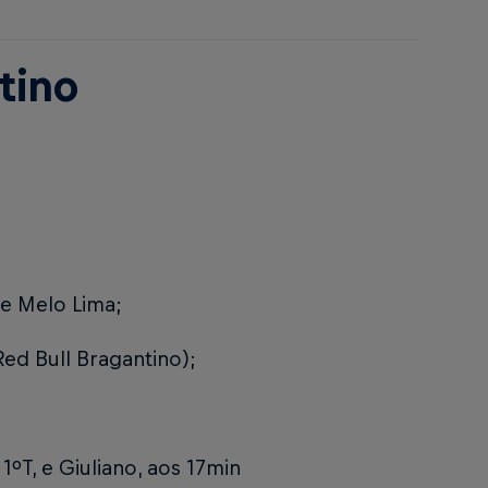
ntino
e Melo Lima;
ed Bull Bragantino);
ºT, e Giuliano, aos 17min