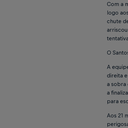
Com a me
logo ao
chute de
arrisco
tentativ
O Santo
A equip
direita 
a sobra
a finali
para es
Aos 21 m
perigosa