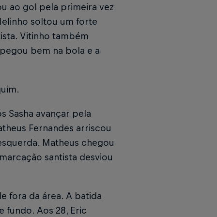
u ao gol pela primeira vez
elinho soltou um forte
tista. Vitinho também
 pegou bem na bola e a
quim.
ós Sasha avançar pela
 Matheus Fernandes arriscou
e esquerda. Matheus chegou
 marcação santista desviou
de fora da área. A batida
e fundo. Aos 28, Eric