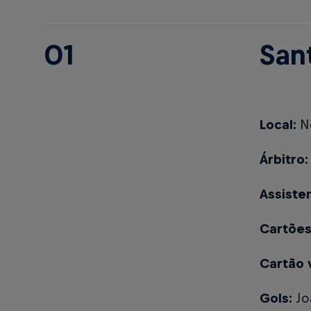
01
San
Local:
N
Árbitro
Assiste
Cartões
Cartão 
Gols:
Jo