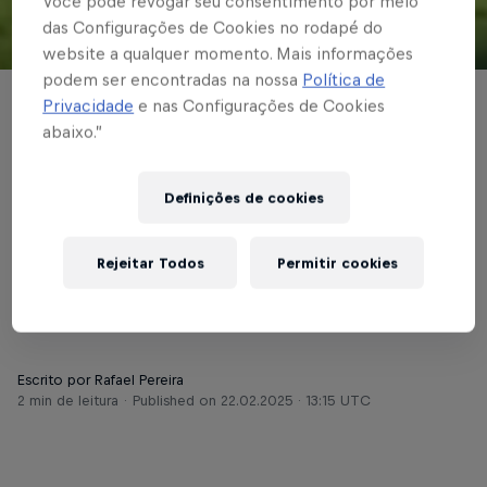
Você pode revogar seu consentimento por meio
das Configurações de Cookies no rodapé do
© Red Bull Bragantino
website a qualquer momento. Mais informações
podem ser encontradas na nossa
Política de
Privacidade
e nas Configurações de Cookies
PAULISTÃO
abaixo.”
Braga visita a Ponte
Preta em busca de
Definições de cookies
vaga nas quartas do
Rejeitar Todos
Permitir cookies
Campeonato Paulista
Escrito por Rafael Pereira
2 min de leitura
Published on
22.02.2025 · 13:15 UTC